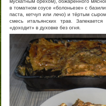
мускатным орехом), обжаренного мясно
в томатном соусе «болоньезе» с базили
паста, кетчуп или лечо) и тёртым сыро
смесь итальянских трав. Запекаетс
«доходит» в духовке без огня.