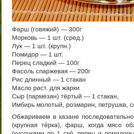
Фарш (говяжий) — 300г
Морковь — 1 шт. (сред.)
Лук — 1 шт. (крупн.)
Помидор — 1 шт.
Перец сладкий — 100г
Фасоль спаржевая — 200г
Рис длинный — 1 стакан
Масло раст. для жарки
Сыр (пармезан) тёртый — 1 стакан,
Имбирь молотый, розмарин, петрушка, с
Обжариваем в казане последовательно:
(крупная тёрка), фарш, когда мясо о
(кусочками по 1 см), перец и помидоры