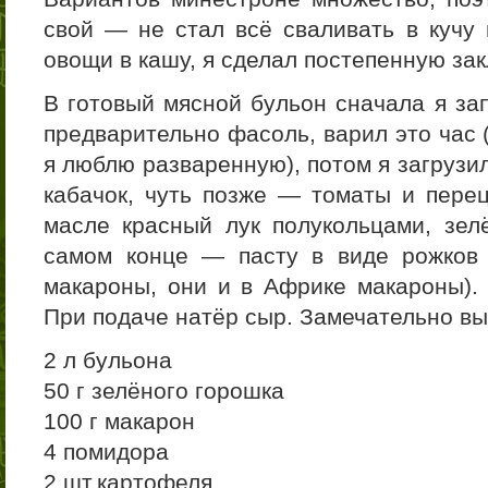
свой — не стал всё сваливать в кучу 
овощи в кашу, я сделал постепенную зак
В готовый мясной бульон сначала я за
предварительно фасоль, варил это час 
я люблю разваренную), потом я загрузи
кабачок, чуть позже — томаты и пере
масле красный лук полукольцами, зел
самом конце — пасту в виде рожков
макароны, они и в Африке макароны). 
При подаче натёр сыр. Замечательно в
2 л бульона
50 г зелёного горошка
100 г макарон
4 помидора
2 шт.картофеля