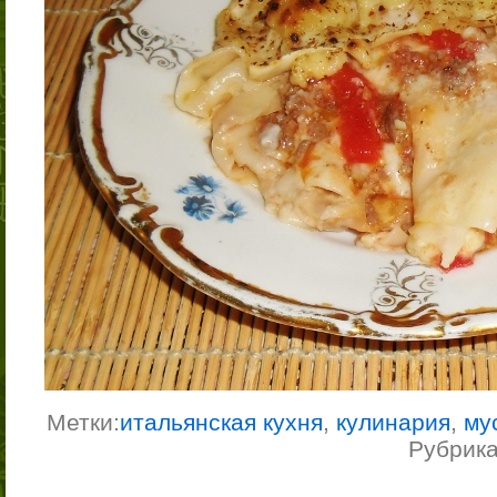
Метки:
итальянская кухня
,
кулинария
,
му
Рубрик