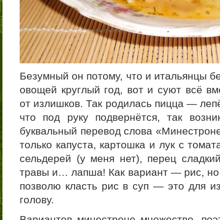
Безумный он потому, что и итальянцы б
овощей круглый год, вот и суют всё вм
от излишков. Так родилась пицца — леп
что под руку подвернётся, так возн
буквальный перевод слова «Минестроне»
только капуста, картошка и лук с томат
сельдерей (у меня нет), перец сладки
травы и… лапша! Как вариант — рис, но
позволю класть рис в суп — это для и
голову.
Вариантов минестроне множество, поэт