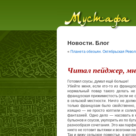
Новости. Блог
«
Планета обезьян. Октябрьская Рево
Читал пейджер, мн
Готовил соусы, думал ещё больше!
Убейте меня, если кто-то из французс
нормальный повар такого делать не
французская прижимистость (если не с
в сельской местности. Ничто не должн
только французам было свойственно,
изящно — не просто коптили и солил
фантазией. Одно дело — насовать в к
бульонов и соусов, укупорить их по бу
разнообразя сочетания. Это как парф
никто не готовит вытяжки и возгонки 
Так и вижу сельское поместье, в котор