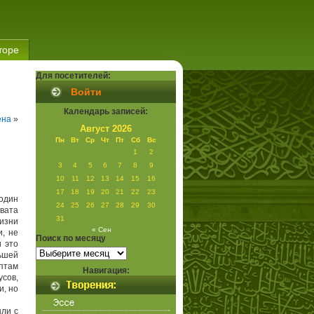
торе
Для посетителей:
Войти
Календарь записей:
ена
»
Август 2026
Пн
Вт
Ср
Чт
Пт
Сб
Вс
1
2
3
4
5
6
7
8
9
10
11
12
13
14
15
16
17
18
19
20
21
22
23
 один
24
25
26
27
28
29
30
вата
31
жизни
« Сен
и, не
Поиск по месяцу
 это
Поиск
ьшей
по
месяцу
ептам
Навигация:
усов,
и, но
ыли с