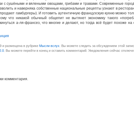
нки с сушёными и вялеными овощами, грибами и травами. Современные горо
озволить и наверняка собственные национальные рецепты узнают в рестора
е продают гамбургеры). И готовить аутентичную французскую кухню можно тол
тому что никакой обычный общепит не вытянет экономику такого «погреб
кинуться а-ля-франсез, что многие и делают, но тогда всё будет похоже на
анция
49 и размещена в рубрике
Мысли вслух
. Вы можете следить за обсуждением этой запис
2.0
. Вы можете перейти в конец и оставить комментарий. Уведомления сейчас отключе
ки комментария.