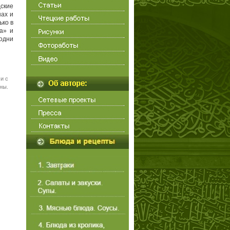
дские
нах и
ько в
а» и
 одни
и с
ны.