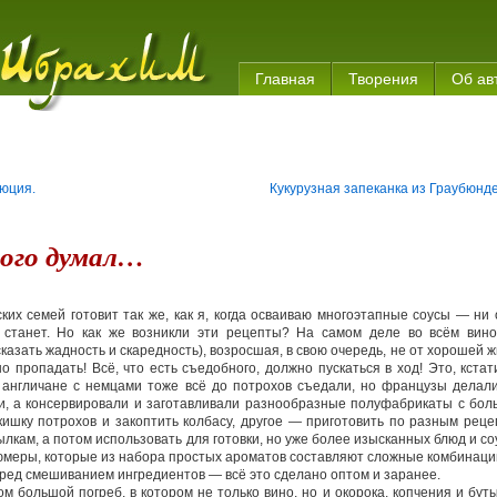
Главная
Творения
Об ав
люция.
Кукурузная запеканка из Граубюнд
ого думал…
ких семей готовит так же, как я, когда осваиваю многоэтапные соусы — ни
 станет. Но как же возникли эти рецепты? На самом деле во всём вино
казать жадность и скаредность), возросшая, в свою очередь, не от хорошей 
о пропадать! Всё, что есть съедобного, должно пускаться в ход! Это, кстат
 англичане с немцами тоже всё до потрохов съедали, но французы делали
и, а консервировали и заготавливали разнообразные полуфабрикаты с бол
ишку потрохов и закоптить колбасу, другое — приготовить по разным рец
тылкам, а потом использовать для готовки, но уже более изысканных блюд и со
юмеры, которые из набора простых ароматов составляют сложные комбинаци
перед смешиванием ингредиентов — всё это сделано оптом и заранее.
ом большой погреб, в котором не только вино, но и окорока, копчения и бут