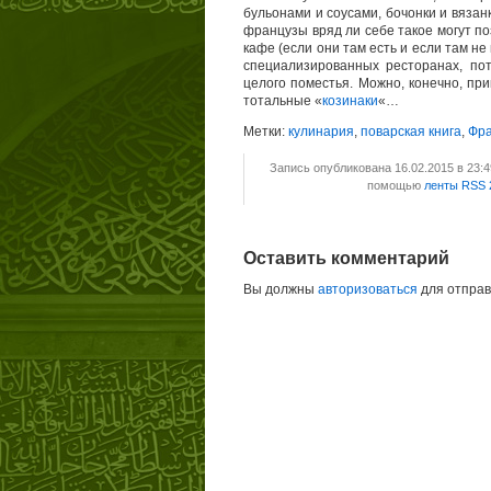
бульонами и соусами, бочонки и вяза
французы вряд ли себе такое могут п
кафе (если они там есть и если там н
специализированных ресторанах, по
целого поместья. Можно, конечно, при
тотальные «
козинаки
«…
Метки:
кулинария
,
поварская книга
,
Фр
Запись опубликована 16.02.2015 в 23:
помощью
ленты RSS 
Оставить комментарий
Вы должны
авторизоваться
для отправ