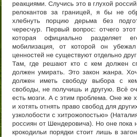
реакциями. Случись это в глухой россий
релокантов за границей, я бы не об
хлебнуть порцию дерьма без подго
чересчур. Первый вопрос: отчего это
которая официально разделяет е
мобилизация, от которой он убежал
ценностей не существуют отдельно друг
Там, где решают кто с кем должен с
должен умирать. Это закон жанра. Х
должен иметь свободу выбора с ке
свободы, не получишь и другую. Всё оч
есть мозги. А с этим проблема. Оне же 
и хотять отнять право свобод для други
узколобости с хитрожопостью» (Наталия
россиян от Шендеровича). Но оне пока 
крокодильи порядки стоит лишь в загон