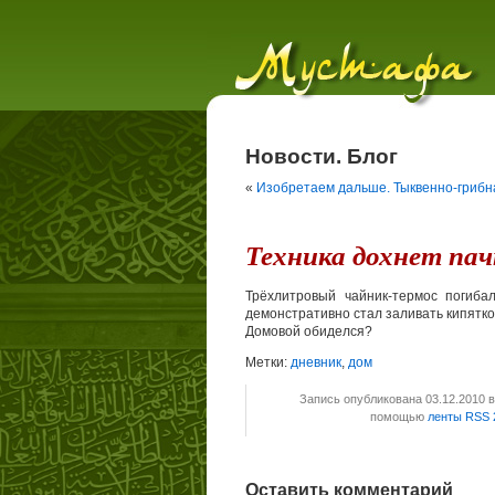
Новости. Блог
«
Изобретаем дальше. Тыквенно-грибна
Техника дохнет па
Трёхлитровый чайник-термос погиба
демонстративно стал заливать кипятко
Домовой обиделся?
Метки:
дневник
,
дом
Запись опубликована 03.12.2010 
помощью
ленты RSS 
Оставить комментарий