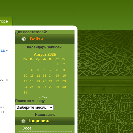
торе
Для посетителей:
Войти
Календарь записей:
еда
»
Август 2026
Пн
Вт
Ср
Чт
Пт
Сб
Вс
1
2
3
4
5
6
7
8
9
10
11
12
13
14
15
16
ос и
17
18
19
20
21
22
23
24
25
26
27
28
29
30
31
« Сен
Поиск по месяцу
Поиск
и с
по
месяцу
ны.
Навигация: