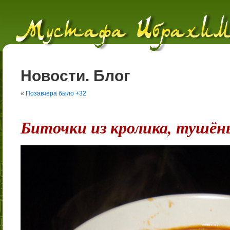
Новости. Блог
«
Позавчера было +32
Биточки из кролика, тушён