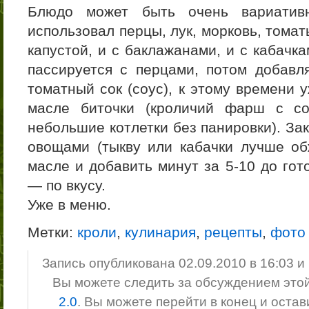
Блюдо может быть очень вариати
использовал перцы, лук, морковь, томат
капустой, и с баклажанами, и с кабачк
пассируется с перцами, потом добав
томатный сок (соус), к этому времени
масле биточки (кроличий фарш с с
небольшие котлетки без панировки). За
овощами (тыкву или кабачки лучше о
масле и добавить минут за 5-10 до гот
— по вкусу.
Уже в меню.
Метки:
кроли
,
кулинария
,
рецепты
,
фото
Запись опубликована 02.09.2010 в 16:03 
Вы можете следить за обсуждением это
2.0
. Вы можете перейти в конец и оста