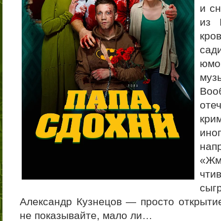
и с
из 
кро
сад
юмо
муз
Во
от
кри
ин
на
«Жм
чти
сыг
Александр Кузнецов — просто открытие
не показывайте, мало ли…