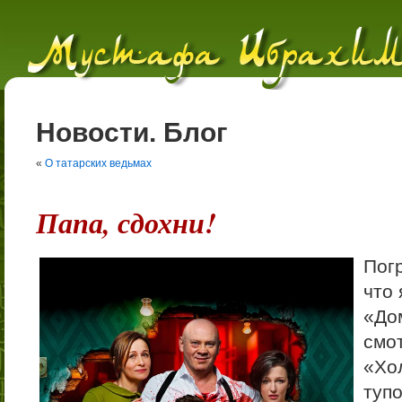
Новости. Блог
«
О татарских ведьмах
Папа, сдохни!
Пог
что
«До
смо
«Хо
туп