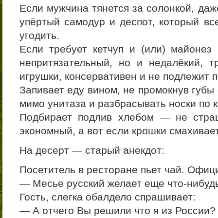
Если мужчина тянется за солонкой, да
упёртый самодур и деспот, который все
угодить.
Если требует кетчуп и (или) майоне
непритязательный, но и недалёкий, т
игрушки, консервативен и не подлежит 
Запивает еду вином, не промокнув губы
мимо унитаза и разбрасывать носки по к
Подбирает подлив хлебом — не стра
экономный, а вот если крошки смахива
На десерт — старый анекдот:
Посетитель в ресторане пьет чай. Офиц
— Месье русский желает еще что-нибуд
Гость, слегка обалдело спрашивает:
— А отчего Вы решили что я из России?