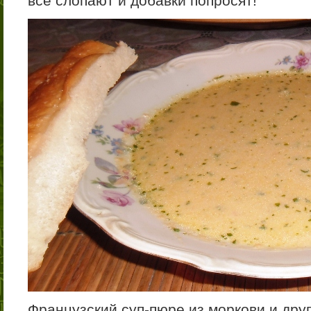
всё слопают и добавки попросят!
Французский суп-пюре из моркови и дру