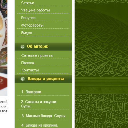
рский
нили,
а вот