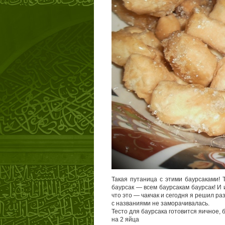
Такая путаница с этими баурсаками! Т
баурсак — всем баурсакам баурсак! И
что это — чакчак и сегодня я решил раз
с названиями не заморачивалась.
Тесто для баурсака готовится яичное, б
на 2 яйца