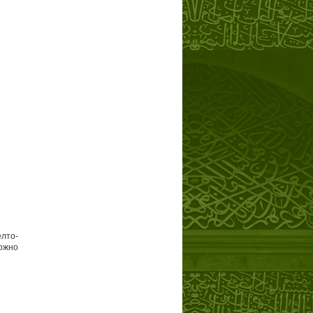
лто-
можно