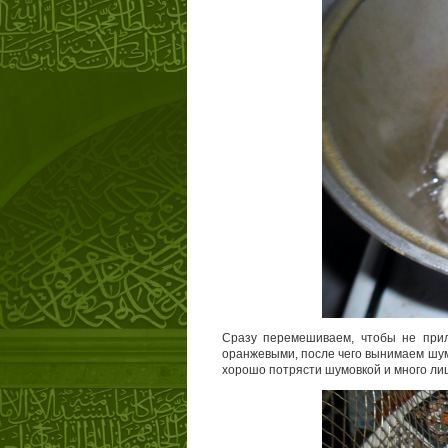
Сразу перемешиваем, чтобы не прил
оранжевыми, после чего вынимаем шумо
хорошо потрясти шумовкой и много лиш