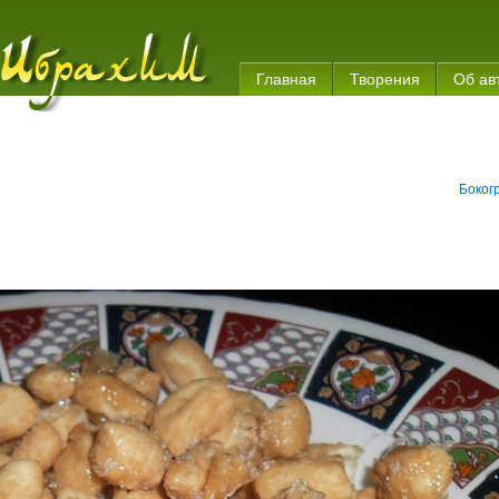
Главная
Творения
Об ав
Боког