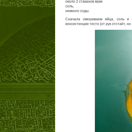
около 2 стаканов муки
соль,
немного соды.
Сначала смешиваем яйца, соль и с
консистенции тесто (от рук отстаёт, но