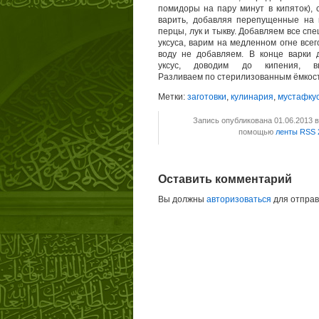
помидоры на пару минут в кипяток), 
варить, добавляя перепущенные на 
перцы, лук и тыкву. Добавляем все спе
уксуса, варим на медленном огне всего
воду не добавляем. В конце варки 
уксус, доводим до кипения, вы
Разливаем по стерилизованным ёмкост
Метки:
заготовки
,
кулинария
,
мустафку
Запись опубликована 01.06.2013 
помощью
ленты RSS 
Оставить комментарий
Вы должны
авторизоваться
для отправ