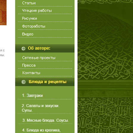
и с
ны.