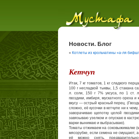
Новости. Блог
«
Котлеты из крольчатины «а-ля бифш
Кетчуп
Итак, 7 кг томатов, 1 кг сладкого перца,
100 г несладкой тыквы, 1,5 стакана сах
л. соли, 150 г 7% уксуса, по 1 ст. 
гвоздики, имбиря, мускатного ореха и 
вкусу — острый красный перец. (Гвозд
сложно, её кусочки в кетчупе ни к чему
заворачиваю щепотку целой гвоздики
завязываю узелком и опускаю в кастр
варки вынимаю и выбрасываю).
Томаты отжимаем на соковыжималке (
мясорубке, если семена не смущают, 
её можно снять, предварительно