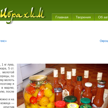
Главная
Творения
Об ав
текс»
Окро
 1 кг лука,
ара, 5 ст.
л. молотой
корицы, по
ику молоть
, поэтому я
 в марлю,
юлю, после
можно и на
а кожица —
 опустив