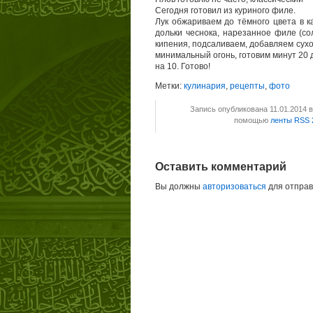
Сегодня готовил из куриного филе.
Лук обжариваем до тёмного цвета в к
дольки чеснока, нарезанное филе (со
кипения, подсаливаем, добавляем сухо
минимальный огонь, готовим минут 20 
на 10. Готово!
Метки:
кулинария
,
рецепты
,
фото
Запись опубликована 11.01.2014 
помощью
ленты RSS 
Оставить комментарий
Вы должны
авторизоваться
для отправ