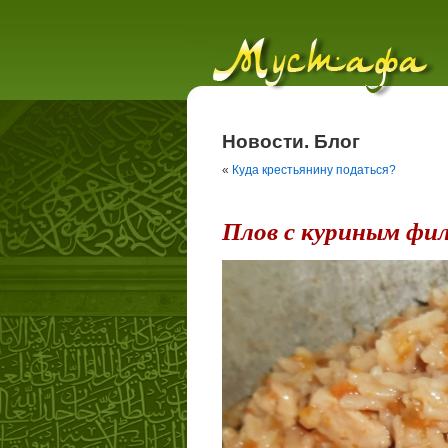
Новости. Блог
«
Куда крестьянину податься?
Плов с куриным фи