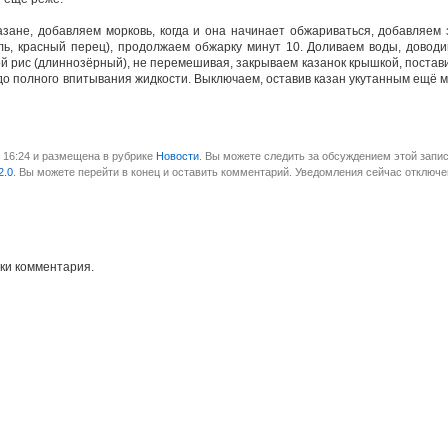
азане, добавляем морковь, когда и она начинает обжариваться, добавляем 
ль, красный перец), продолжаем обжарку минут 10. Доливаем воды, довод
й рис (длиннозёрный), не перемешивая, закрываем казанок крышкой, постав
до полного впитывания жидкости. Выключаем, оставив казан укутанным ещё 
в 16:24 и размещена в рубрике
Новости
. Вы можете следить за обсуждением этой запис
2.0
. Вы можете перейти в конец и оставить комментарий. Уведомления сейчас отключе
ки комментария.