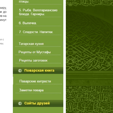
зиру,
им до
ив на
минут
и с
ны.