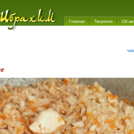
Главная
Творения
Об ав
Чай
ле