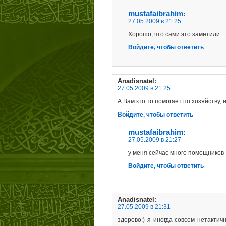
mustafaibrahim
:
27.05.2009 в 21:25
Хорошо, что сами это заметили
Войдите, чтобы ответить
Anadisnatel
:
27.05.2009 в 21:25
А Вам кто то помогает по хозяйству, 
Войдите, чтобы ответить
mustafaibrahim
:
27.05.2009 в 21:27
у меня сейчас много помощников
Войдите, чтобы ответить
Anadisnatel
:
27.05.2009 в 21:31
здорово:) я иногда совсем нетакти