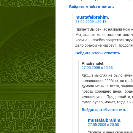
Войдите, чтобы ответить
mustafaibrahim
:
27.05.2009 в 20:17
Привет! Вы сейчас назвали мою 
Мы, старые холостяки, считаем,
«семья — ячейка общества» звучи
дело браком не назовут. Продол
Войдите, чтобы ответить
Anadisnatel
:
27.05.2009 в 20:53
Хих…в мыслях не было именн
полноценнее???Мне, по крайн
думала меньше всего, задава
поводу хорошего дела…брако
импонирует….Продолжайте, п
супер-пупер, может, тогда я и 
Войдите, чтобы ответить
mustafaibrahim
:
27.05.2009 в 20:58
Увольте, у меня своя мама