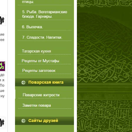
ние
шее
здо
и я
 По
ьше
 ну