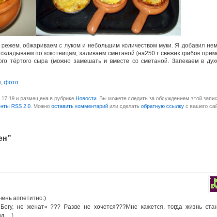
 режем, обжариваем с луком и небольшим количеством муки. Я добавил не
аскладываем по кокотницам, заливаем сметаной (на250 г свежих грибов при
ого тёртого сыра (можно замешать и вместе со сметаной. Запекаем в дух
ы
,
фото
в 17:19 и размещена в рубрике
Новости
. Вы можете следить за обсуждением этой запис
енты RSS 2.0
. Можно
оставить комментарий
или сделать
обратную ссылку
с вашего сай
ен”
чень аппетитно:)
Богу, не женат» ??? Разве не хочется???Мне кажется, тогда жизнь ста
ил….)