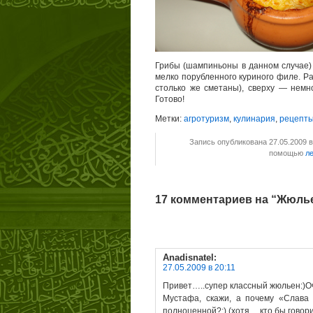
Грибы (шампиньоны в данном случае)
мелко порубленного куриного филе. Р
столько же сметаны), сверху — немн
Готово!
Метки:
агротуризм
,
кулинария
,
рецепт
Запись опубликована 27.05.2009 
помощью
л
17 комментариев на “Жюль
Anadisnatel
:
27.05.2009 в 20:11
Привет…..супер классный жюльен:)О
Мустафа, скажи, а почему «Слава 
полноценной?:) (хотя….кто бы говор