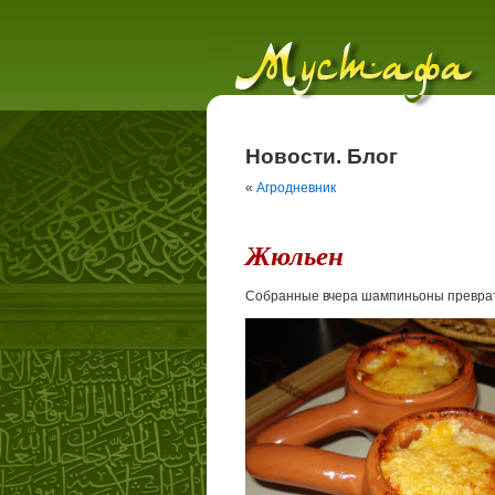
Новости. Блог
«
Агродневник
Жюльен
Собранные вчера шампиньоны преврат