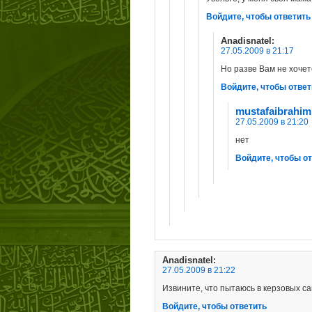
Войдите, чтобы ответить
Anadisnatel
:
27.05.2009 в 21:17
Но разве Вам не хочет
Войдите, чтобы ответ
mustafaibrahim
27.05.2009 в 21:20
нет
Войдите, чтобы о
Anadisnatel
:
27.05.2009 в 21:22
Извините, что пытаюсь в керзовых с
Войдите, чтобы ответить