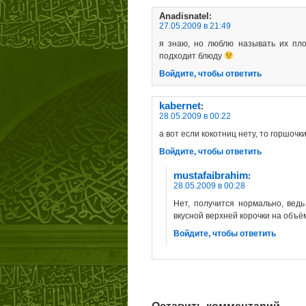
Anadisnatel
:
27.05.2009 в 21:49
я знаю, но люблю называть их пло
подходит блюду
Войдите, чтобы ответить
kabernet
:
28.05.2009 в 00:22
а вот если кокотниц нету, то горшоч
Войдите, чтобы ответить
mustafaibrahim
:
28.05.2009 в 00:28
Нет, получится нормально, ведь
вкусной верхней корочки на объ
Войдите, чтобы ответить