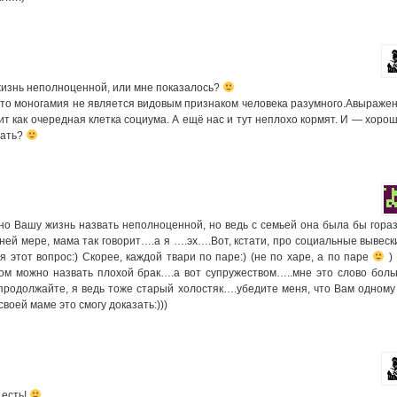
жизнь неполноценной, или мне показалось?
 что моногамия не является видовым признаком человека разумного.Авыраже
т как очередная клетка социума. А ещё нас и тут неплохо кормят. И — хоро
жать?
о Вашу жизнь назвать неполноценной, но ведь с семьей она была бы гора
ей мере, мама так говорит….а я ….эх….Вот, кстати, про социальные вывеск
я этот вопрос:) Скорее, каждой твари по паре:) (не по харе, а по паре
)
м можно назвать плохой брак….а вот супружеством…..мне это слово бол
родолжайте, я ведь тоже старый холостяк….убедите меня, что Вам одному
своей маме это смогу доказать:)))
 есть!