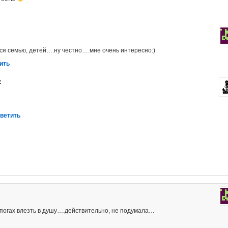
ся семью, детей….ну честно….мне очень интересно:)
ить
:
тветить
апогах влезть в душу….действительно, не подумала…