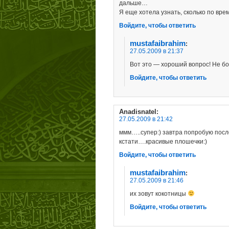
дальше…
Я еще хотела узнать, сколько по вр
Войдите, чтобы ответить
mustafaibrahim
:
27.05.2009 в 21:37
Вот это — хороший вопрос! Не бол
Войдите, чтобы ответить
Anadisnatel
:
27.05.2009 в 21:42
ммм…..супер:) завтра попробую посл
кстати….красивые плошечки:)
Войдите, чтобы ответить
mustafaibrahim
:
27.05.2009 в 21:46
их зовут кокотницы
Войдите, чтобы ответить