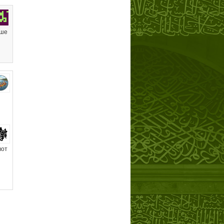
ьше
вот