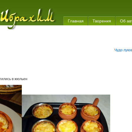
Главная
Творения
Об ав
Чудо луко
ились в жюльен