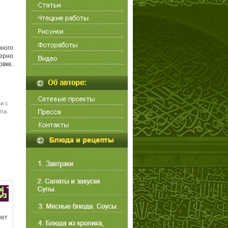
много
мерно
овке.
и с
та.
нет