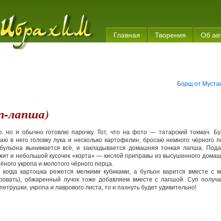
Главная
Творения
Об ав
Борщ от Муст
п-лапша)
. но я обычно готовлю парочку. Тот, что на фото — татарский токмач. Б
ваю в него головку лука и несколько картофелин, бросаю немного чёрного 
з бульона вынимается всё, и закладывается домашняя тонкая лапша. Пода
лежит и небольшой кусочек «корта» — кислой приправы из высушенного дома
ёного укропа и молотого чёрного перца.
 когда картошка режется мелкими кубиками, а бульон варится вместе с м
ровать), обжаренный лучок тоже добавляем вместе с лапшой. Суп получа
етрушки, укропа и лаврового листа, то и пахнуть будет удивительно!