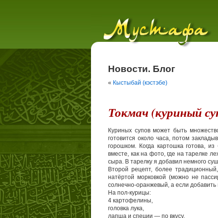
Новости. Блог
«
Кыстыбай (кэстэбе)
Токмач (куриный су
Куриных супов может быть множество
готовится около часа, потом заклады
горошком. Когда картошка готова, и
вместе, как на фото, где на тарелке 
сыра. В тарелку я добавил немного суш
Второй рецепт, более традиционный,
натёртой морковкой (можно не пасси
солнечно-оранжевый, а если добавить п
На пол-курицы:
4 картофелины,
головка лука,
лапша и специи — по вкусу.