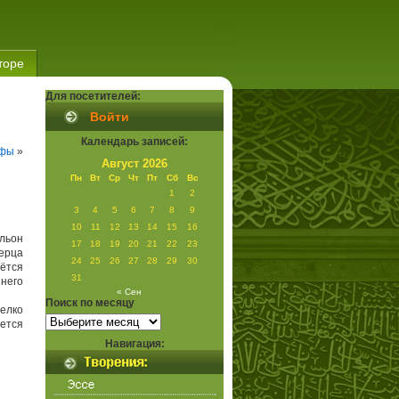
торе
Для посетителей:
Войти
Календарь записей:
афы
»
Август 2026
Пн
Вт
Ср
Чт
Пт
Сб
Вс
1
2
3
4
5
6
7
8
9
10
11
12
13
14
15
16
ульон
17
18
19
20
21
22
23
перца
24
25
26
27
28
29
30
ётся
31
шнего
« Сен
Поиск по месяцу
елко
Поиск
ется
по
месяцу
Навигация: