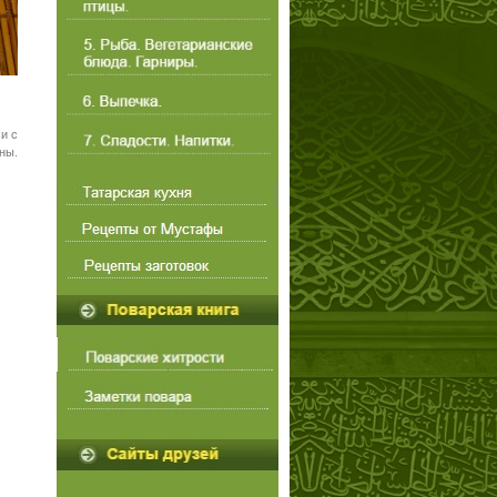
и с
ны.