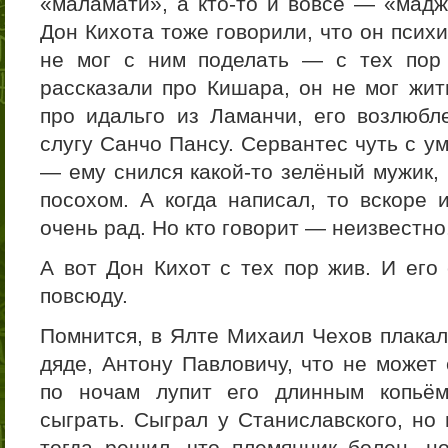
«маламати», а кто-то и вовсе — «мадж
Дон Кихота тоже говорили, что он псих
не мог с ним поделать — с тех пор 
рассказали про Кишара, он не мог жит
про идальго из Ламанчи, его возлюб
слугу Санчо Пансу. Сервантес чуть с у
— ему снился какой-то зелёный мужик, 
посохом. А когда написал, то вскоре 
очень рад. Но кто говорит — неизвестно
А вот Дон Кихот с тех пор жив. И его
повсюду.
Помнится, в Ялте Михаил Чехов плакал
дяде, Антону Павловичу, что не может 
по ночам лупит его длинным копьём
сыграть. Сыграл у Станиславского, но
тогда решил, что племянник болен, но