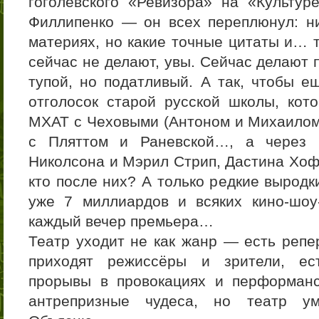
гоголевского «Ревизора» на «Культур
Филлипенко — он всех переплюнул: н
материях, но какие точные цитаты и… т
сейчас не делают, увы. Сейчас делают
тупой, но податливый. А так, чтобы 
отголосок старой русской школы, кот
МХАТ с Чеховыми (Антоном и Михаилом
с Пляттом и Раневской…, а через
Николсона и Мэрил Стрип, Дастина Хо
кто после них? А только редкие выродк
уже 7 миллиардов и всяких кино-шоу
каждый вечер премьера…
Театр уходит не как жанр — есть репе
приходят режиссёры и зрители, ес
прорывы в провокациях и перформанс
антрепризные чудеса, но театр ум