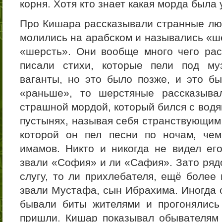
корня. Хотя кто знает какая морда была
Про Кишара рассказывали странные люд
молились на арабском и назывались «ш
«шерсть». Они вообще много чего рас
писали стихи, которые пели под му
ваганты, но это было позже, и это бы
«раньше», то шерстяные рассказыва
страшной мордой, который бился с вод
пустынях, называя себя странствующим
которой он пел песни по ночам, че
имамов. Никто и никогда не видел его
звали «София» и ли «Сафия». Зато рядо
слугу, то ли прихлебателя, ещё более 
звали Мустафа, сын Ибрахима. Иногда о
бывали биты жителями и прогонялись
пришли. Кишар показывал обывателям