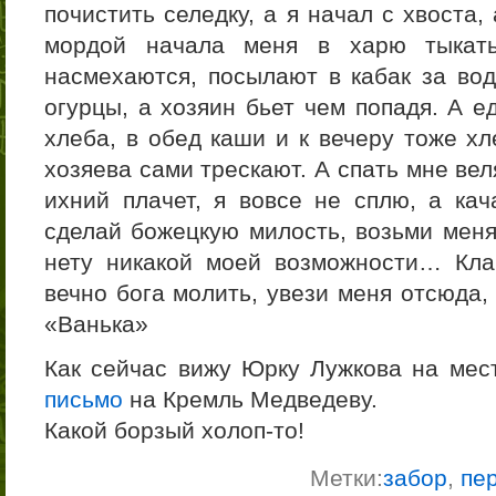
почистить селедку, а я начал с хвоста,
мордой начала меня в харю тыкать
насмехаются, посылают в кабак за вод
огурцы, а хозяин бьет чем попадя. А е
хлеба, в обед каши и к вечеру тоже хл
хозяева сами трескают. А спать мне веля
ихний плачет, я вовсе не сплю, а ка
сделай божецкую милость, возьми меня
нету никакой моей возможности… Кла
вечно бога молить, увези меня отсюда,
«Ванька»
Как сейчас вижу Юрку Лужкова на мест
письмо
на Кремль Медведеву.
Какой борзый холоп-то!
Метки:
забор
,
пе