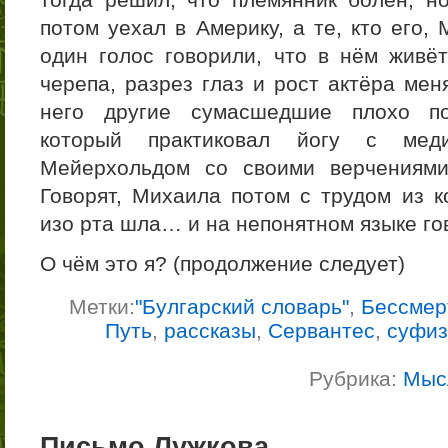
потом уехал в Америку, а те, кто его,
один голос говорили, что в нём живё
черепа, разрез глаз и рост актёра ме
него другие сумасшедшие плохо по
который практиковал йогу с мед
Мейерхольдом со своими верчениям
Говорят, Михаила потом с трудом из к
изо рта шла… и на непонятном языке г
О чём это я? (продолжение следует)
Метки:
"Булгарский словарь"
,
Бессмер
Путь
,
рассказы
,
Сервантес
,
суфи
Рубрика:
Мыс
Письмо Лужкова