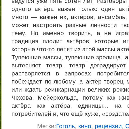
ведутся уже пять сотен лет. Разговоры
одного актёра важен только один актё
много — важен их, актёров, ансамбль,
может настроить разные личности тв
тему. Но именно творить, а не игр
традиция плодит актёров, которые и
которые что-то лепят из этой массы акт
Тупеющие массы, тупеющие зрелища, ар
вытесняет театр, театр деградируе
растворяется в запросах потребител
побеждает по-любому, а актёр-творец 
или ждать реинкарнации великих режис
Чехова, Мейерхольда, потому как жи
актёра как актёра, единицы… на с
потребителей и, что ещё хуже, «создате
Метки:
Гоголь
,
кино
,
рецензии
,
С