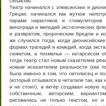
Объясню.
Театр начинался с элевсинских и дион
Греции, начинался как жуткое непот
парами наркотиков и стимуляторов
винограда и мелодий экстатических фле
и развратом, пророческим бредом и ко
же случился тогда, когда дионисийски
формах трагедий и комедий, когда экст
сюжетом, а похмелье — катарсисом о
тогда театр стал новым сказителем реал
новым исказителем реальности (как по
была именно в том, что летописец и по
(который отзывался в читателе так, как 
и не стоит), а актёр создавал новую 
собственным, авторским, варианто
рисовалась не только текстом, но и