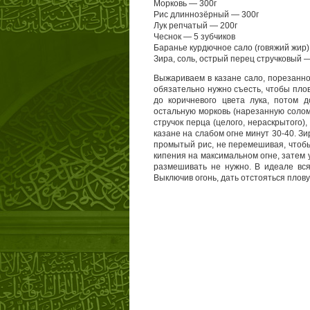
Морковь — 300г
Рис длиннозёрный — 300г
Лук репчатый — 200г
Чеснок — 5 зубчиков
Баранье курдючное сало (говяжий жир)
Зира, соль, острый перец стручковый —
Выжариваем в казане сало, порезанное
обязательно нужно съесть, чтобы плов
до коричневого цвета лука, потом 
остальную морковь (нарезанную солом
стручок перца (целого, нераскрытого)
казане на слабом огне минут 30-40. Зи
промытый рис, не перемешивая, чтобы 
кипения на максимальном огне, затем 
размешивать не нужно. В идеале вся
Выключив огонь, дать отстояться плову