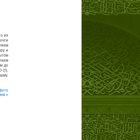
то их
почти
ляем
иру и
рытом
ыпаем
им до
0-25,
рму.
фото
иев »