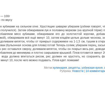
 — 100г
 по вкусу
 кубиками на сильном огне. Хрустящие шкварки убираем (узбеки говорят, ч
 получился). Затем обжариваем лук и половину моркови (на крупной тёрке) 
добавляем мясо кубиками, обжариваем его до золотистой корочки, добав
кой), обжариваем всё ещё минут 10, затем кладём целые дольки чеснока, з
, доливаем кипяток, чтобы от прикрыл содержимое на 1-1,5 см, тушим в отк
рвак (бульонная основа для плова) готов! Теперь солим, убираем перец, зас
рис оставался сверху, доливаем кипяток, чтобы он покрыл весь рис, довод
убавляем до минимума и плотно закрываем крышкой. Плов готовится минут 2
 вода должна впитаться рисом, рис должен не хрустеть, но сохранять фо
 минут 10, после чего можно подавать. Плов едят ложками!
Метки:
кулинария
,
рецепты
,
узбекская кухня
,
Рубрика:
Новости
|
14 комментар