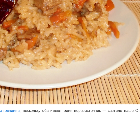
з говядины
, поскольку оба имеют один первоисточник — светило наше Ст