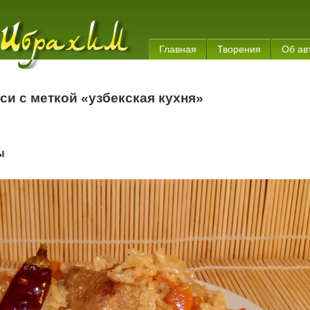
Главная
Творения
Об ав
си с меткой «узбекская кухня»
ы