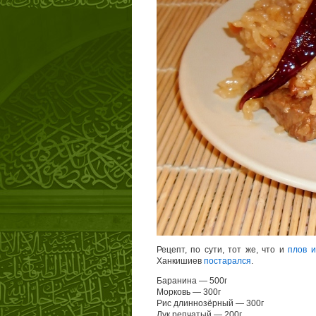
Рецепт, по сути, тот же, что и
плов и
Ханкишиев
постарался
.
Баранина — 500г
Морковь — 300г
Рис длиннозёрный — 300г
Лук репчатый — 200г