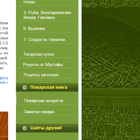
беки
и (на
стой
елые
1-1,5
олим,
бы он
шкой.
теть,
и!
фото
ев »