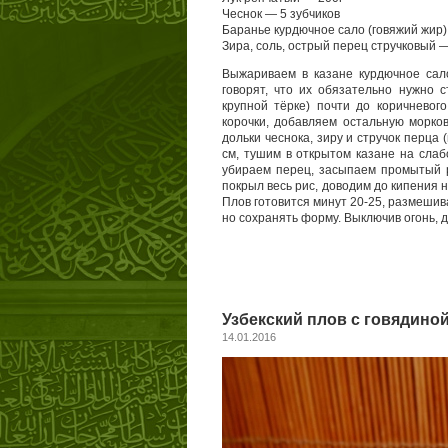
Чеснок — 5 зубчиков
Баранье курдючное сало (говяжий жир)
Зира, соль, острый перец стручковый —
Выжариваем в казане курдючное сало
говорят, что их обязательно нужно 
крупной тёрке) почти до коричневог
корочки, добавляем остальную морко
дольки чеснока, зиру и стручок перца 
см, тушим в открытом казане на слабо
убираем перец, засыпаем промытый р
покрыл весь рис, доводим до кипения 
Плов готовится минут 20-25, размешива
но сохранять форму. Выключив огонь, д
Узбекский плов с говядино
14.01.2016