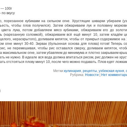
 — 100г
 по вкусу
, порезанное кубиками на сильном огне. Хрустящие шкварки убираем (уз
съесть, чтобы плов получился). Затем обжариваем лук и половину морков
о цвета лука, потом добавляем мясо кубиками, обжариваем его до золоти
вь (нарезанную соломкой), обжариваем всё ещё минут 10, затем кладём ц
(целого, нераскрытого), доливаем кипяток, чтобы от прикрыл содержимое на 
м огне минут 30-40. Зирвак (бульонная основа для плова) готов! Теперь с
ис, не перемешивая, чтобы рис оставался сверху, доливаем кипяток, что
на максимальном огне, затем убавляем до минимума и плотно закрываем кры
ть не нужно. В идеале вся вода должна впитаться рисом, рис должен не хрус
ать отстояться плову минут 10, после чего можно подавать. Плов едят ложкам
Метки:
кулинария
,
рецепты
,
узбекская кухня
,
Рубрика:
Новости
|
Нет комментари
й