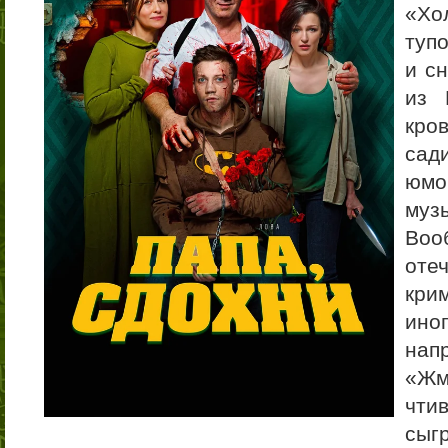
«Хо
туп
и с
из 
кро
сад
юмо
муз
Во
от
кри
ин
на
«Жм
чти
сыг