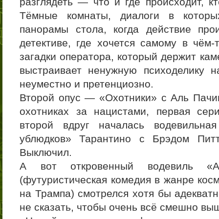
разглядеть — что и где происходит, к
Тёмные комнаты, диалоги в которы
панорамы стола, когда действие пр
детективе, где хочется самому в чём-
загадки оператора, который держит ка
выстраивает ненужную психоделику н
неуместно и претенциозно.
Второй опус — «Охотники» с Аль Пачи
охотниках за нацистами, первая сер
второй вдруг началась водевильна
ублюдков» Тарантино с Брэдом Питт
Выключил.
А вот откровенный водевиль 
(футуристическая комедия в жанре кос
на Трампа) смотрелся хотя бы адекватн
не сказать, чтобы очень всё смешно вы