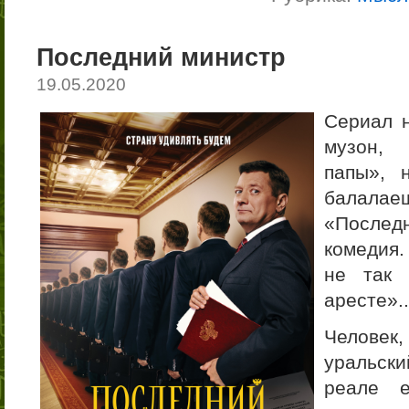
Последний министр
19.05.2020
Сериал н
музон,
папы», 
балал
«Последн
комедия.
не так 
аресте»..
Человек
уральск
реале 