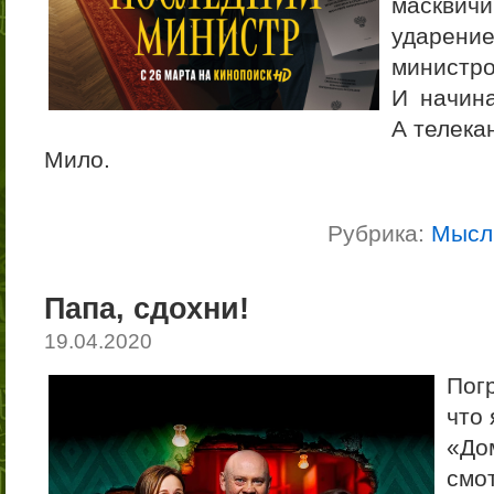
масквич
ударени
министро
И начина
А телека
Мило.
Рубрика:
Мысл
Папа, сдохни!
19.04.2020
Пог
что
«До
смо