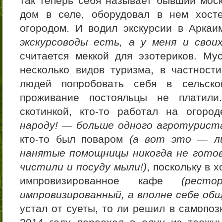
так теперь себя называет бывший моск
дом в селе, оборудовал в нем хосте
огородом. И водил экскурсии в Арка
экскурсоводы есть, а у меня и свои
считается меккой для эзотериков. М
несколько видов туризма, в частност
людей попробовать себя в сельско
проживание постояльцы не платили
скотинкой, кто-то работал на огоро
народу! — больше одного агротуриста
кто-то был поваром
(а вот это — л
нанятые помощницы никогда не гото
чистили и посуду мыли!)
, поскольку в 
импровизированное кафе
(рест
импровизированный, а вполне себе об
устал от суеты, то ли решил в самопо