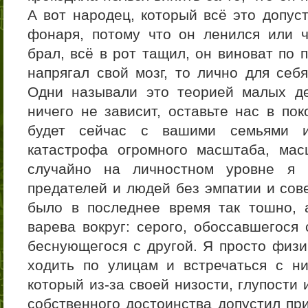
А вот народец, который всё это допус
фонаря, потому что он ленился или ч
брал, всё в рот тащил, он виноват по 
напрягал свой мозг, то лично для себ
Одни называли это теорией малых де
ничего не зависит, оставьте нас в пок
будет сейчас с вашими семьями 
катастрофа огромного масштаба, мас
случайно на личностном уровне я в
предателей и людей без эмпатии и сове
было в последнее время так тошно, а
варева вокруг: серого, обоссавшегося
беснующегося с другой. Я просто физи
ходить по улицам и встречаться с н
который из-за своей низости, глупости 
собственного достоинства допустил пр