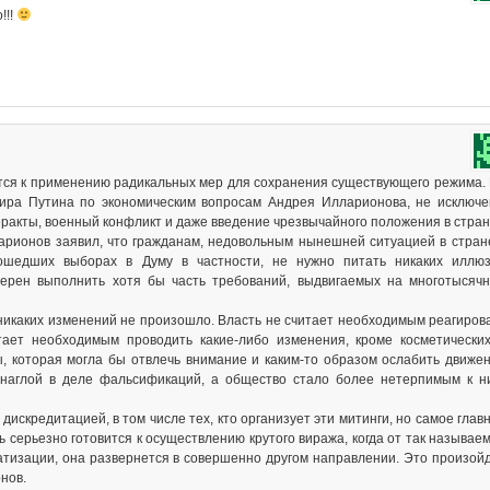
!!!
вится к применению радикальных мер для сохранения существующего режима.
ира Путина по экономическим вопросам Андрея Илларионова, не исключ
ракты, военный конфликт и даже введение чрезвычайного положения в стран
арионов заявил, что гражданам, недовольным нынешней ситуацией в стран
шедших выборах в Думу в частности, не нужно питать никаких иллю
мерен выполнить хотя бы часть требований, выдвигаемых на многотысяч
 никаких изменений не произошло. Власть не считает необходимым реагиров
тает необходимым проводить какие-либо изменения, кроме косметически
, которая могла бы отвлечь внимание и каким-то образом ослабить движе
 наглой в деле фальсификаций, а общество стало более нетерпимым к н
искредитацией, в том числе тех, кто организует эти митинги, но самое глав
ь серьезно готовится к осуществлению крутого виража, когда от так называе
атизации, она развернется в совершенно другом направлении. Это произой
нов.