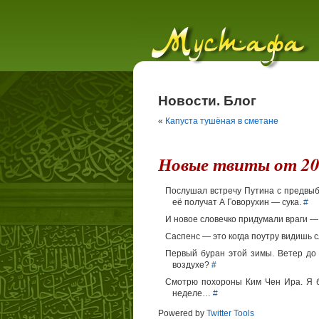
Новости. Блог
«
Капуста тушёная в сметане
Новые твиты от 20
Послушал встречу Путина с предвыб
её получат А Говорухин — сука.
#
И новое словечко придумали враги —
Саспенс — это когда поутру видишь с
Первый буран этой зимы. Ветер до 
воздухе?
#
Смотрю похороны Ким Чен Ира. Я б
неделе…
#
Powered by
Twitter Tools