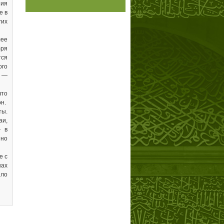
ния
е в
гих
лее
бря
тся
ого
о —
что
н.
ты.
аи,
— в
нно
е с
нах
ыло