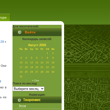
торе
Для посетителей:
Войти
Календарь записей:
-29
»
Август 2026
Пн
Вт
Ср
Чт
Пт
Сб
Вс
1
2
3
4
5
6
7
8
9
10
11
12
13
14
15
16
. Они
17
18
19
20
21
22
23
24
25
26
27
28
29
30
31
« Сен
#
Поиск по месяцу
Поиск
око в
по
месяцу
Навигация:
ь на