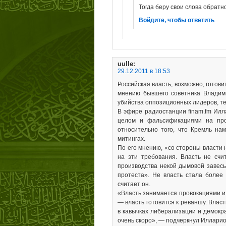
Тогда беру свои слова обратно
Войдите, чтобы ответить
uulle
:
29.12.2011 в 18:53
Российская власть, возможно, гото
мнению бывшего советника Владим
убийства оппозиционных лидеров, те
В эфире радиостанции finam.fm Илл
целом и фальсификациями на про
относительно того, что Кремль на
митингах.
По его мнению, «со стороны власти
на эти требования. Власть не счи
производства некой дымовой завесы
протеста». Не власть стала более
считает он.
«Власть занимается провокациями и д
— власть готовится к реваншу. Власт
в кавычках либерализации и демокр
очень скоро», — подчеркнул Илларио