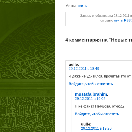
Метки:
твиты
Запись опубликована 28.12.2011 
помощью
ленты RSS 
4 комментария на “Новые тв
uulle
:
29.12.2011 в 18:49
Я даже не удивился, прочитав это от 
Войдите, чтобы ответить
mustafaibrahim
:
29.12.2011 в 19:02
Я не фанат Немцова, отнюдь.
Войдите, чтобы ответить
uulle
:
29.12.2011 в 19:20