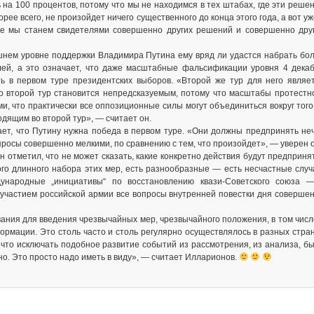
на 100 процентов, потому что мы не находимся в тех штабах, где эти реше
ее всего, не произойдет ничего существенного до конца этого года, а вот уж
е мы станем свидетелями совершенно других решений и совершенно дру
шнем уровне поддержки Владимира Путина ему вряд ли удастся набрать бо
лей, а это означает, что даже масштабные фальсификации уровня 4 дека
ть в первом туре президентских выборов. «Второй же тур для него являе
о второй тур становится непредсказуемым, потому что масштабы протестн
ми, что практически все оппозиционные силы могут объединиться вокруг тог
одящим во второй тур», — считает он.
ет, что Путину нужна победа в первом туре. «Они должны предпринять не
просы совершенно мелкими, по сравнению с тем, что произойдет», — уверен о
отметил, что не может сказать, какие конкретно действия будут предприня
ого длинного набора этих мер, есть разнообразные — есть несчастные случ
дународные „инициативы“ по восстановлению квази-Советского союза 
участием российской армии все вопросы внутренней повестки дня соверше
ания для введения чрезвычайных мер, чрезвычайного положения, в том числ
ормации. Это столь часто и столь регулярно осуществлялось в разных стра
, что исключать подобное развитие событий из рассмотрения, из анализа, б
о. Это просто надо иметь в виду», — считает Илларионов.