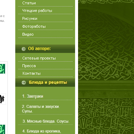
и с
ны.