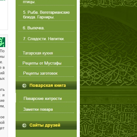
 По
ены
е.
е в
зий
ных
ать
х и
ние
им,
ное
мой
дет