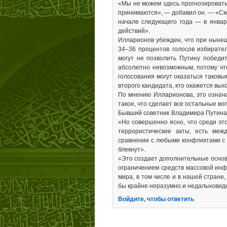
«Мы не можем здесь прогнозировать 
принимаются», — добавил он. — «Скор
начале следующего года — в январ
действий».
Илларионов убежден, что при ныне
34–36 процентов голосов избирате
могут не позволить Путину победи
абсолютно невозможным, потому чт
голосования могут оказаться таковы
второго кандидата, кто окажется вых
По мнению Илларионова, это означа
такое, что сделает все остальные во
Бывший советник Владимира Путинан 
«Но совершенно ясно, что среди эт
террористические акты, есть меж
сравнении с любыми конфликтами с 
блекнут».
«Это создает дополнительные основ
ограничением средств массовой инф
мира, в том числе и в нашей стране
бы крайне неразумно и недальновидн
Войдите, чтобы ответить