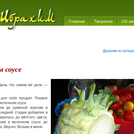
Главная
Творения
Об ав
Драники из кольр
м соусе
 дичь. На самом же деле —
для себя продукт. Первое
молочном соусе.
аем до румяной корочки в
оследней стадии добавляя в
арилась до жёлтого цвета,
шим в молочном соусе до
а. Вкусно. Возьму в меню.