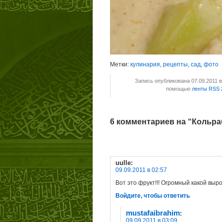
Метки:
кулинария
,
рецепты
,
сад
,
фото
Запись опубликована 07.09.2011 
помощью
ленты RSS 
6 комментариев на “Кольра
uulle
:
09.09.2011 в 02:57
Вот это фрукт!!! Огромный какой выро
Войдите, чтобы ответить
mustafaibrahim
:
09.09.2011 в 03:09