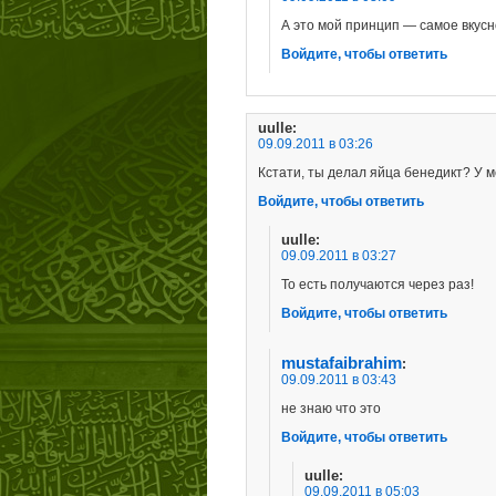
А это мой принцип — самое вкус
Войдите, чтобы ответить
uulle
:
09.09.2011 в 03:26
Кстати, ты делал яйца бенедикт? У м
Войдите, чтобы ответить
uulle
:
09.09.2011 в 03:27
То есть получаются через раз!
Войдите, чтобы ответить
mustafaibrahim
:
09.09.2011 в 03:43
не знаю что это
Войдите, чтобы ответить
uulle
:
09.09.2011 в 05:03