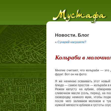
Новости. Блог
«
Сухарей насушили?
Кольраби в молочно
Многие считают, что кольраби — это
фрукт. Вот он на фото:
Я же начинаю осваивать этот новый 
блюдо — самое простое — кольраби в 
Режем капусту на кубики, обжарив
сливочном масле (соль, перец), на п
сковородку немного муки, чтобы подж
после чего заливаем молоком и ту
нужной мягкости кубиков и густоты соус