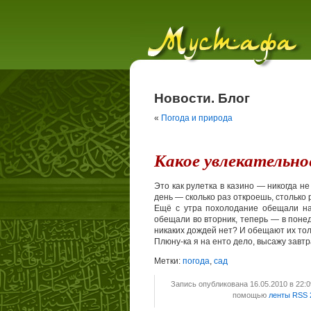
Новости. Блог
«
Погода и природа
Какое увлекательно
Это как рулетка в казино — никогда не
день — сколько раз откроешь, столько 
Ещё с утра похолодание обещали на
обещали во вторник, теперь — в понеде
никаких дождей нет? И обещают их тол
Плюну-ка я на енто дело, высажу завтр
Метки:
погода
,
сад
Запись опубликована 16.05.2010 в 22:
помощью
ленты RSS 