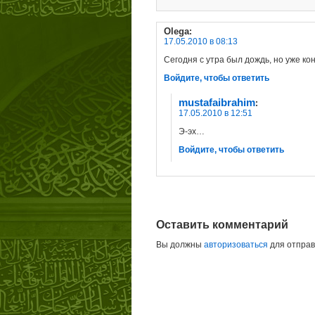
Olega
:
17.05.2010 в 08:13
Сегодня с утра был дождь, но уже ко
Войдите, чтобы ответить
mustafaibrahim
:
17.05.2010 в 12:51
Э-эх…
Войдите, чтобы ответить
Оставить комментарий
Вы должны
авторизоваться
для отправ