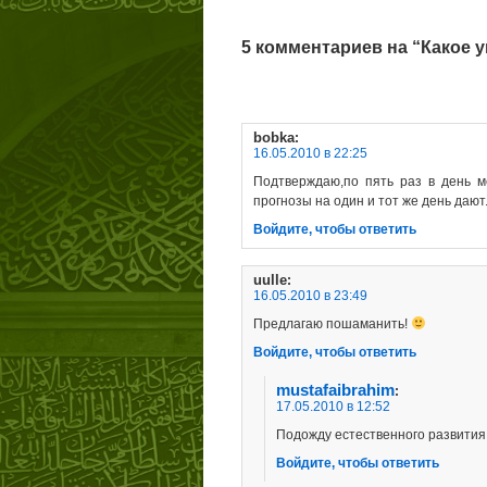
5 комментариев на “Какое 
bobka
:
16.05.2010 в 22:25
Подтверждаю,по пять раз в день м
прогнозы на один и тот же день дают
Войдите, чтобы ответить
uulle
:
16.05.2010 в 23:49
Предлагаю пошаманить!
Войдите, чтобы ответить
mustafaibrahim
:
17.05.2010 в 12:52
Подожду естественного развития 
Войдите, чтобы ответить