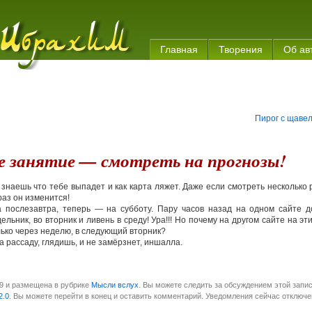
Главная
Творения
Об ав
Пирог с щаве
е занятие — смотреть на прогнозы!
 знаешь что тебе выпадет и как карта ляжет. Даже если смотреть несколько 
раз он изменится!
 послезавтра, теперь — на субботу. Пару часов назад на одном сайте д
льник, во вторник и ливень в среду! Ура!!! Но почему на другом сайте на эт
ько через неделю, в следующий вторник?
а рассаду, глядишь, и не замёрзнет, иншалла.
09 и размещена в рубрике
Мысли вслух
. Вы можете следить за обсуждением этой запис
2.0
. Вы можете перейти в конец и оставить комментарий. Уведомления сейчас отключе