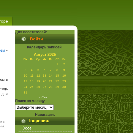
торе
Для посетителей:
Войти
Календарь записей:
лем
»
Август 2026
Пн
Вт
Ср
Чт
Пт
Сб
Вс
1
2
3
4
5
6
7
8
9
10
11
12
13
14
15
16
раз в
17
18
19
20
21
22
23
24
25
26
27
28
29
30
ождь
31
и дни
« Сен
Поиск по месяцу
Поиск
по
месяцу
Навигация:
и с
ны.