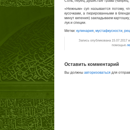
Соль, перец, душистые травы (чабрец, 
«Нежным» суп называется потому, чт
кусочками, а пюрированными в блендер
минут кипения) закладываем картошку,
лук и специи.
Метки:
кулинария
,
мустафкусности
,
ре
Запись опубликована 15.07.2017 
помощью
л
Оставить комментарий
Вы должны
авторизоваться
для отправ