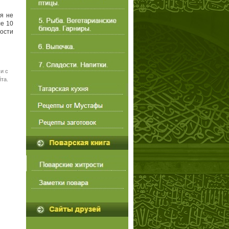
я не
ле 10
ности
и с
та.