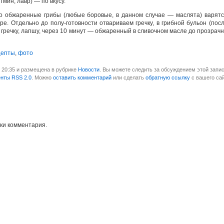
тмин, лавр) — по вкусу.
о обжаренные грибы (любые боровые, в данном случае — маслята) варятс
е. Отдельно до полу-готовности отвариваем гречку, в грибной бульон (пос
 гречку, лапшу, через 10 минут — обжаренный в сливочном масле до прозрач
цепты
,
фото
в 20:35 и размещена в рубрике
Новости
. Вы можете следить за обсуждением этой запис
енты RSS 2.0
. Можно
оставить комментарий
или сделать
обратную ссылку
с вашего сай
ки комментария.