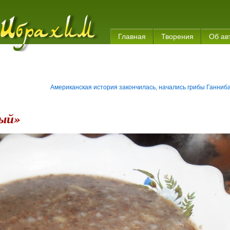
Главная
Творения
Об ав
Американская история закончилась, начались грибы Ганниб
ный»