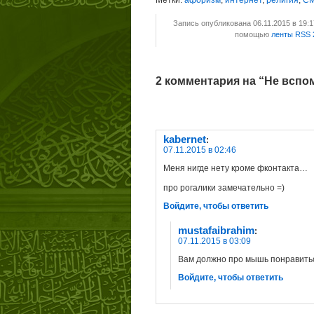
Метки:
афоризм
,
интернет
,
религия
,
С
Запись опубликована 06.11.2015 в 19:
помощью
ленты RSS 
2 комментария на “Не вспо
kabernet
:
07.11.2015 в 02:46
Меня нигде нету кроме фконтакта…
про рогалики замечательно =)
Войдите, чтобы ответить
mustafaibrahim
:
07.11.2015 в 03:09
Вам должно про мышь понравиться!
Войдите, чтобы ответить