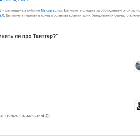
МИ
,
твари
,
твиты
17 и размещена в рубрике
Мысли вслух
. Вы можете следить за обсуждением этой запис
2.0
. Вы можете перейти в конец и оставить комментарий. Уведомления сейчас отключе
мнить ли про Твиттер?”
 (только что запостил) :)))