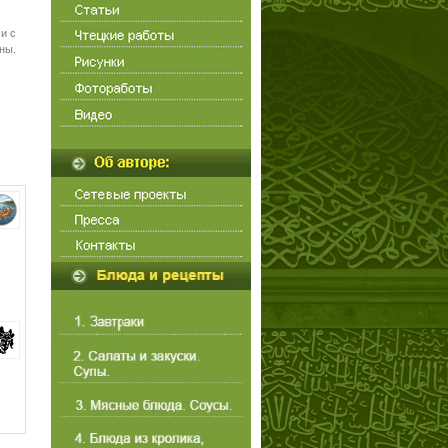
и с
ны.