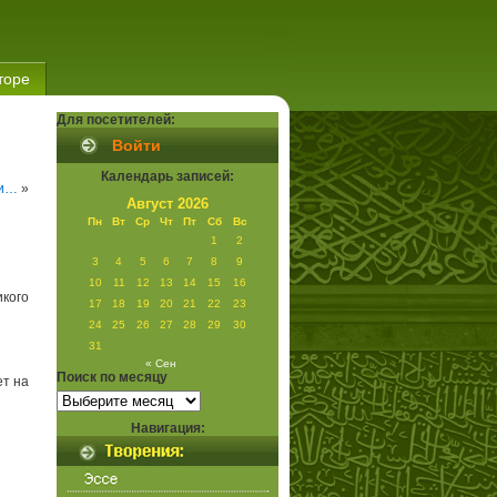
торе
Для посетителей:
Войти
Календарь записей:
ти…
»
Август 2026
Пн
Вт
Ср
Чт
Пт
Сб
Вс
1
2
3
4
5
6
7
8
9
10
11
12
13
14
15
16
икого
17
18
19
20
21
22
23
24
25
26
27
28
29
30
31
« Сен
Поиск по месяцу
ет на
Поиск
по
месяцу
Навигация: