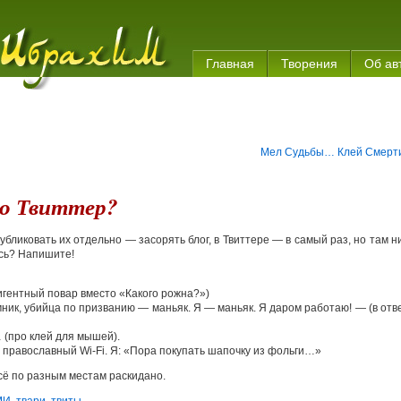
Главная
Творения
Об ав
Мел Судьбы… Клей Смер
ро Твиттер?
бликовать их отдельно — засорять блог, в Твиттере — в самый раз, но там н
ось? Напишите!
лигентный повар вместо «Какого рожна?»)
мник, убийца по призванию — маньяк. Я — маньяк. Я даром работаю! — (в отв
 (про клей для мышей).
я православный Wi-Fi. Я: «Пора покупать шапочку из фольги…»
сё по разным местам раскидано.