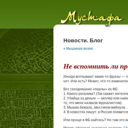
Новости. Блог
«
Мышиная возня
Не вспомнить ли п
Иногда всплывают какие-то фразы — пу
нет. Или есть? Может, что-то изменил
Вот сегодняшних «перлы» из ФБ:
1. Какого рогалика? (Так скажет интел
2. Убийца за деньги — киллер или наё
то, что меня назвали журналистом).
3. Мышка бежала, хвостиком маКнула…
4. В новостях пишут: в России появитс
Или проще в ФБ найтись? Но там это в