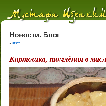
Новости. Блог
«
Отчёт
Картошка, томлёная в масл