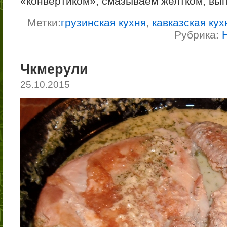
«конвертиком», смазываем желтком, вып
Метки:
грузинская кухня
,
кавказская кух
Рубрика:
Чкмерули
25.10.2015