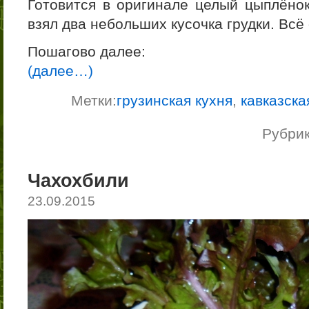
Готовится в оригинале целый цыплёнок
взял два небольших кусочка грудки. Всё
Пошагово далее:
(далее…)
Метки:
грузинская кухня
,
кавказска
Рубри
Чахохбили
23.09.2015