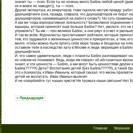
значит ты — псих. Если ты не хочешь много Бабла любой ценой (даж
их и вовсе не заводят)), ты — псих.
Другая экспертша, из рекрутеров, тоже сказала чистую правду: работ
дауншифтинге (она, правда, соврала, что дауншифтеров не берут на
дауншифтеров, нанимающихся на работу снова?). Но суть правильн
А как же тогда корпоративная лояльность? Безмолвное подчинение 
карьеры, которая принесёт ещё больше Бабла? Нет, увольте, это не н
управлять? Ты им — про великое Бабло, а они ржут в ответ и увольн
И так во всём. Журналисты просчитывают рейтинги, которые принос
тем, кто задумался о жизненных ценностях и приоритетах, а тем, кто 
много, чтобы можно было купить себе море травы и безделье на пляж
оставили тебе в наследство хату в Москве и люди, верующие в Бабло
дауншифтинге…
И, что самое удивительное, люди с планеты Бабло разговаривают на 
их совсем не понимают. Ведь, когда им говорят об абстрактных жизн
знают, и эти ценности — Бабло, а как могут быть ценностями други
Бабла????!!!) Дети? Воспитание детей (Без Бабла????!!!), а такой
это к психиатру, к Иван Иванычу, который сказал, что жизнь прагмат
детей не воспитать. Иван Иваныч вылечит.
И не оскорбляйте тут наших чувств! Не трожьте наши святыни! Нет Б
« Предыдущая
Главная
Творения