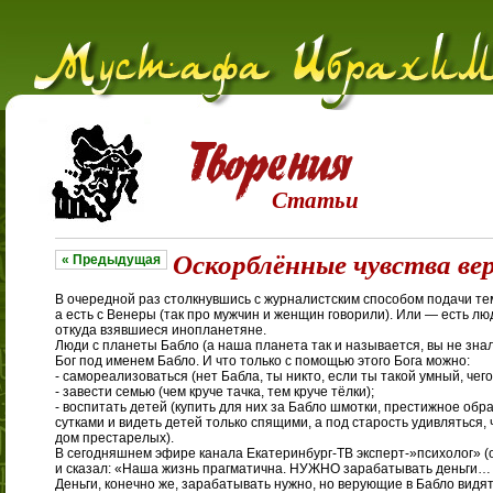
Статьи
Оскорблённые чувства ве
« Предыдущая
В очередной раз столкнувшись с журналистским способом подачи те
а есть с Венеры (так про мужчин и женщин говорили). Или — есть лю
откуда взявшиеся инопланетяне.
Люди с планеты Бабло (а наша планета так и называется, вы не знал
Бог под именем Бабло. И что только с помощью этого Бога можно:
- самореализоваться (нет Бабла, ты никто, если ты такой умный, чего 
- завести семью (чем круче тачка, тем круче тёлки);
- воспитать детей (купить для них за Бабло шмотки, престижное обр
сутками и видеть детей только спящими, а под старость удивляться, 
дом престарелых).
В сегодняшнем эфире канала Екатеринбург-ТВ эксперт-»психолог» (он
и сказал: «Наша жизнь прагматична. НУЖНО зарабатывать деньги… 
Деньги, конечно же, зарабатывать нужно, но верующие в Бабло видят