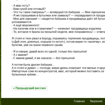
- А квас есть?
- Вам сухой или готовый?
- Что ты такое говоришь? — возмущается бабушка. — Мне окрошечны
- Я же спрашиваю в бутылках или закваску? — оправдывается прода
- Мне для окрошки! — сердится бабушка и продавщица даёт ей бутыл
успокаивается.
- А ещё мороженого!
- На палочке или в стаканчике? — начинает продавщица издалека.
- То, которое я брала на прошлой неделе, мне понравилось! — отв
Я стоял и тихо ржал в бороду, поражаясь терпению продавщицы, по
(«Дай этих, длинных, огурцов-то нету!»), потом какую-то «калячку», 
булочки, уже на грани нервного срыва:
- Я и говорю: давай всех по одной, только без присыпок!
- А с маком?
- С маком давай, я же сказала — без присыпок!
А потом была другая бабушка…
А я стоял и думал — господи, какую дрянь покупают эти милые стару
Импортные соки из концентратов, квас, который можно поставить за к
бульонные кубики…
« Предыдущий рассказ
Главная
Творения