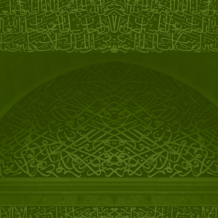
09/2023
Начало работы в репертуарном
русском театре
07/2023
Переезд в Казахстан
12/2022
Запущен
подкаст
"Чтецкие
работы. Аудиокниги"
28/05/2018