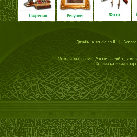
"Сайт Степного дервиша" занял
Третье место в категории
"Культура и искусство, история
и краеведение" конкурса
"Звёзды Татнета":
Дизайн:
allstudio.co.il
| Вопросы
Материалы, размещённые на сайте, являю
Копирование или пере
09/07/2009
Мустафа имел честь принимать
у себя первооткрывателя
Аркаима Г. Б. Здановича