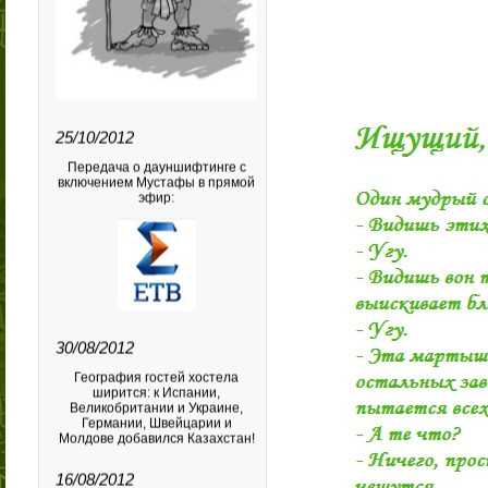
25/10/2012
Передача о дауншифтинге с
включением Мустафы в прямой
эфир:
30/08/2012
География гостей хостела
ширится: к Испании,
Великобритании и Украине,
Германии, Швейцарии и
Молдове добавился Казахстан!
16/08/2012
ТВ-сюжет Российского ТВ
"Российкая глубинка от
Мустафы" (Сюжет новостей
ГТРК-Магнитогорск, снятый для
"Россия 24")
об агротуризме.