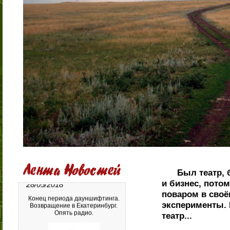
работы. Аудиокниги"
28/05/2018
Конец периода дауншифтинга.
Возвращение в Екатеринбург.
Опять радио.
Был театр, бы
и бизнес, пото
поваром в своё
эксперименты. 
театр...