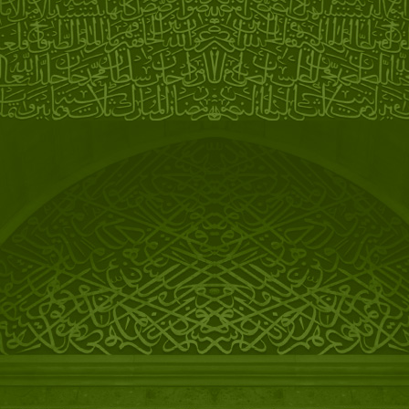
Премьера спектакля
"Чонкин"
по пьесе и в постановке
Мустафы.
12/12/2012
Завершён конкурс иллюстраций
к притчам Мустафы на портале
CityCelebrity.Лучшие работы
уже на
сайте
!