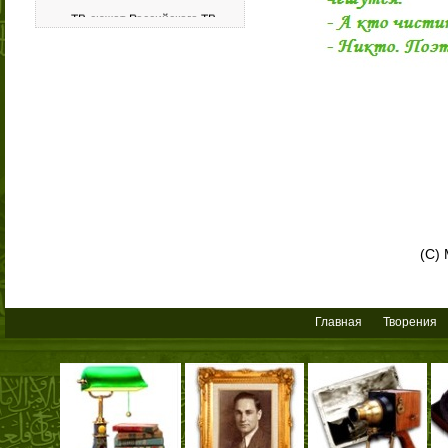
09/10/2010/
Премьерный эфир фильма
канала Russia Today об
(С)
Аркаиме с участием Мустафы
Главная
Творения
20/12/2009