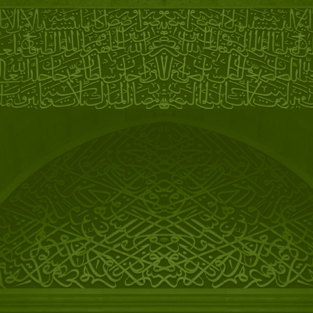
Великобритании и Украине,
Германии, Швейцарии и
Молдове добавился Казахстан!
16/08/2012
ТВ-сюжет Российского ТВ
"Российкая глубинка от
Мустафы" (Сюжет новостей
ГТРК-Магнитогорск, снятый для
"Россия 24")
об агротуризме.
09/10/2010/
Премьерный эфир фильма
канала Russia Today об
Аркаиме с участием Мустафы