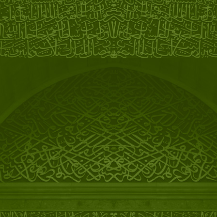
Конец периода дауншифтинга.
Возвращение в Екатеринбург.
Опять радио.
30/03/2018
Премьера спектакля
"Рыжая"
по
пьесе и в постановке Мустафы.
01/04/2017