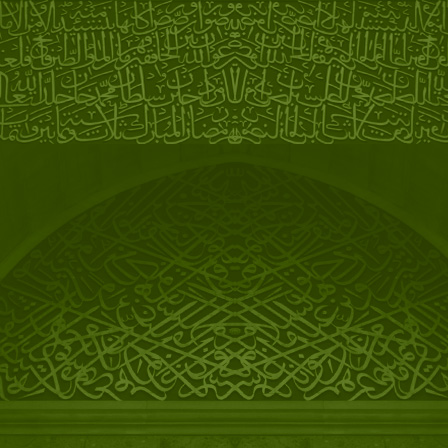
25/10/2012
Передача о дауншифтинге с
включением Мустафы в прямой
эфир:
30/08/2012
География гостей хостела
ширится: к Испании,