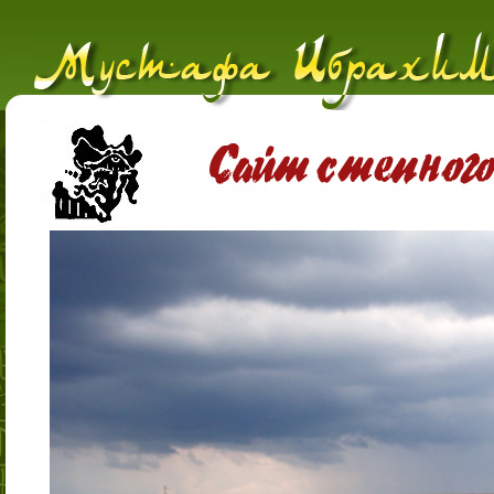
09/2023
Начало работы в репертуарном
русском театре
07/2023
Переезд в Казахстан
12/2022
Запущен
подкаст
"Чтецкие