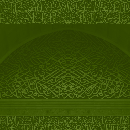
31/03/2009/ 22.00.
Премьерный эфир фильма
"Побег из мегаполиса. Есть ли
жизнь за МКАДом" с участием
Мустафы
03/12/2008
Заработал "Сайт степного
дервиша"