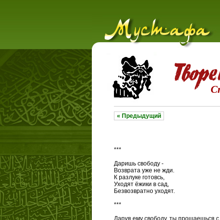
С
« Предыдущий
***
Даришь свободу -
Возврата уже не жди.
К разлуке готовсь,
Уходят ёжики в сад,
Безвозвратно уходят.
***
Даруя ему свободу, ты прощаешься с 