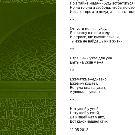
Но в тайне когда-нибудь встретиться
Но на то она и свобода, чтобы по-сво
И знают про это люди, и знают о том 
***
Отпусти меня, я уйду,
Я исчезну в твоём саду,
И в траве, где гуляют слизни,
Ты ежа не найдёшь ни в жизни.
***
Страшный ужас для ужа
Быть на ужин у ежа.
***
Ежематка ежедневно
Ежевику кушает.
Ест ужа она на ужин,
А ушами слушает.
***
Нет ушей у ужей,
Нету шей у ежей,
Да и вшей нет у них,
Вот какой вышел стих!
11.05.2012