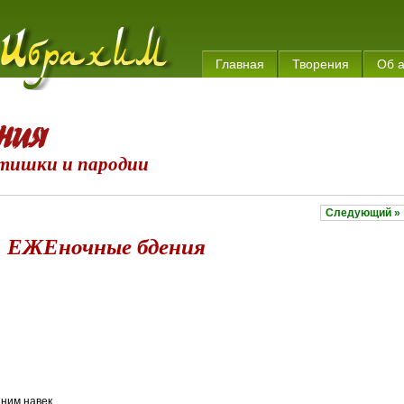
Главная
Творения
Об 
тишки и пародии
Следующий »
ЕЖЕночные бдения
ним навек,