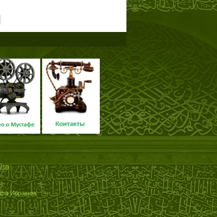
йта
афа Ибрахим.