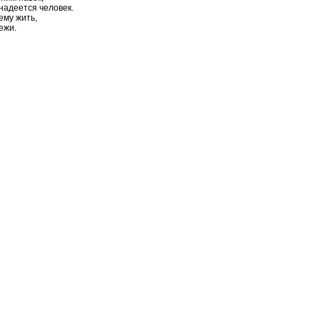
 надеется человек.
ему жить,
ежи.