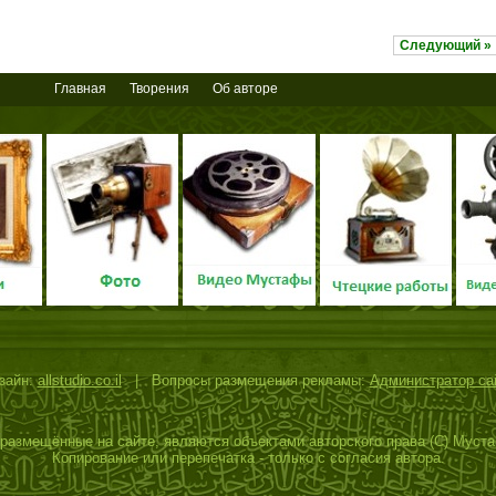
Следующий »
Главная
Творения
Об авторе
зайн:
allstudio.co.il
| Вопросы размещения рекламы:
Администратор са
размещённые на сайте, являются объектами авторского права (С) Муст
Копирование или перепечатка - только с согласия автора.