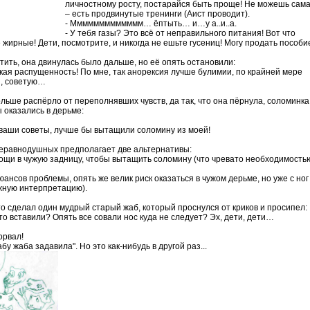
личностному росту, постарайся быть проще! Не можешь сам
– есть продвинутые тренинги (Аист проводит).
- Ммммммммммммм… ёптыть… и…у а..и..а.
- У тебя газы? Это всё от неправильного питания! Вот что
е жирные! Дети, посмотрите, и никогда не ешьте гусениц! Могу продать пособи
тить, она двинулась было дальше, но её опять остановили:
Какая распущенность! По мне, так анорексия лучше булимии, по крайней мере
и, советую…
льше распёрло от переполнявших чувств, да так, что она пёрнула, соломинка
 оказались в дерьме:
у ваши советы, лучше бы вытащили соломину из моей!
неравнодушных предполагает две альтернативы:
омощи в чужую задницу, чтобы вытащить соломину (что чревато необходимость
нюансов проблемы, опять же велик риск оказаться в чужом дерьме, но уже с ног
ожную интерпретацию).
то сделал один мудрый старый жаб, который проснулся от криков и просипел:
то вставили? Опять все совали нос куда не следует? Эх, дети, дети…
орвал!
жабу жаба задавила". Но это как-нибудь в другой раз...