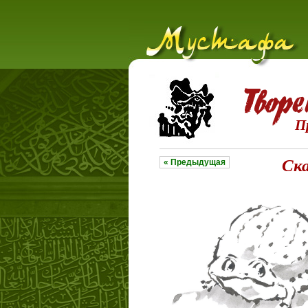
П
Ска
« Предыдущая