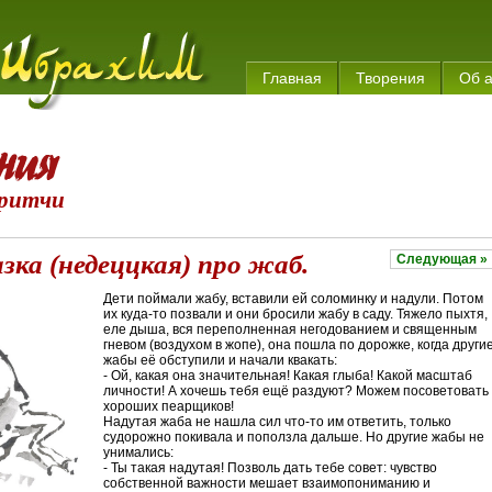
Главная
Творения
Об 
ритчи
зка (недеццкая) про жаб.
Следующая »
Дети поймали жабу, вставили ей соломинку и надули. Потом
их куда-то позвали и они бросили жабу в саду. Тяжело пыхтя,
еле дыша, вся переполненная негодованием и священным
гневом (воздухом в жопе), она пошла по дорожке, когда други
жабы её обступили и начали квакать:
- Ой, какая она значительная! Какая глыба! Какой масштаб
личности! А хочешь тебя ещё раздуют? Можем посоветовать
хороших пеарщиков!
Надутая жаба не нашла сил что-то им ответить, только
судорожно покивала и поползла дальше. Но другие жабы не
унимались:
- Ты такая надутая! Позволь дать тебе совет: чувство
собственной важности мешает взаимопониманию и