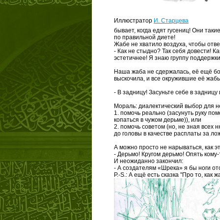
Иллюстратор
И. Старцева
бывает, когда едят гусениц! Они таки
по правильной диете!
Жабе не хватило воздуха, чтобы отве
- Как не стыдно? Так себя довести! 
эстетичнее! Я знаю группу поддержк
Наша жаба не сдержалась, её ещё бо
выскочила, и все окружившие её жабы
- В задницу! Засуньте себе в задниц
Мораль: диалектический выбор для 
1. помочь реально (засунуть руку п
копаться в чужом дерьме)), или
2. помочь советом (но, не зная всех 
до головы в качестве расплаты за л
А можно просто не нарываться, как э
- Дерьмо! Кругом дерьмо! Опять кому-
И неожиданно закончил:
- А создателям «Шрека» я бы ноги от
P.-S.: А ещё есть сказка "Про то, как 