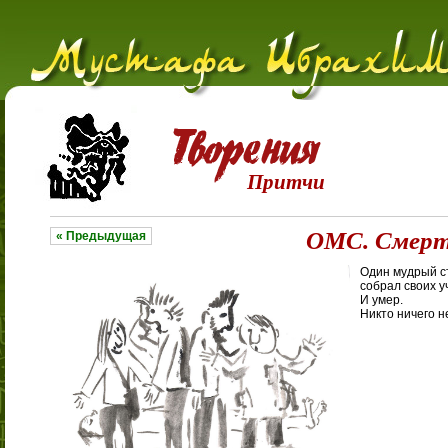
Притчи
ОМС. Смерт
« Предыдущая
Один мудрый ст
собрал своих у
И умер.
Никто ничего н