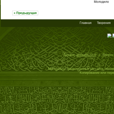
Молодило
« Предыдущая
Главная
Творения
Дизайн:
allstudio.co.il
| Вопросы
Материалы, размещённые на сайте, являю
Копирование или пере