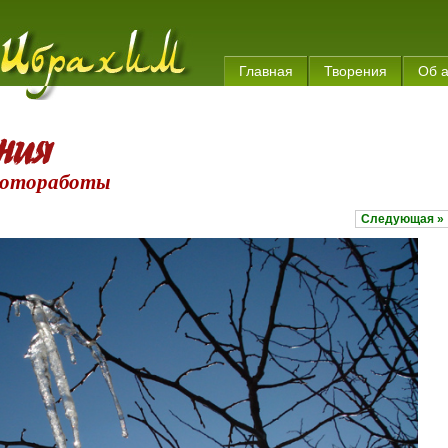
Главная
Творения
Об 
отоработы
Следующая »