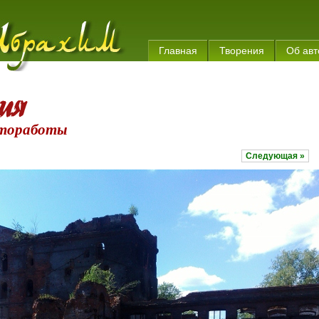
Главная
Творения
Об авт
тоработы
Следующая »