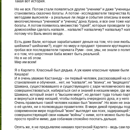
Такая вот история.
Но не вся. Потом стали появляться другие "ученики" и даже "ученицы
становились сказочно богаты. А потом - исследователи творчества 
методами выясняли - а реальные ли люди и события описаны в книжк
многочисленных "учеников" и "учениц" дона Хуана, и все они тоже на
богаты. А потом появилось множество "гурей", которые проводили т
домохозяйки сделать нагваля... нагвалю? нагваличку? нагвальку? наг
потому что Валь много везде.
Есть даже Вали, которые зарабатывают деньги на том, что они яко
шейхини? шейхачки?), ездят по миру и продают тренинги крутящихся
гробах все последователи тариката Руми - они, увы, не знали о пол
и о том, что шерстяная баба может быть реальной.
Но я не об этом.
Мир им всем!
Я о Карлито. Классный был дядька. А уж какие классные чуваки были
Кишара!
И я очень уважаю Кастанеду - он первый человек, рассказавший на
становления и обучения... нет, не "нагваля", не "воина", не "видящег
Шамана, существовавшего и существующего с зари человеческого ви
совершенствоваться, набираться сил и знаний в низшем мире, где жи
Шамана, который знает о "высшем мире", но делает туда только парт
и вернуться в мир низший, чтобы победить очередного духа, и у него 
Очень правильно такой человек назван был "воином". Но воин не зна
о её целях, ни о полководцах-правителях. В мире дикой природы по
современном мире подобный "воин" выглядит как псих, задирающий 
совершенствующий свои навыки "войны" с ними, хотя можно было бы
просто пройти мимо, дав собачкам спокойно поспать дальше.
Опять же, я не предъявляю никаких претензий Карлито - ведь сам 