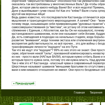
обретения "сверхъестественных" способностей так увлекателен сам 
оказались так востребованы у многочисленных Валь? Да чтобы обрес
Дуне, которая увела какого-нибудь Ваню! Вот и вся недолга! Прикинь
Дуне и выклёвывает сучке глаза! Ах! Как это "клёво"! Валя стала су
крутой как вороньи яйца!
Ведь давно известно, что последователи Кастанеды отличаются агре
мышления и трансцендентного мироощущения. А зачем? Они - "воины
почему люди, называющие себя приверженцами "духовных практик" 
самосовершенствования (а "мистика", не устану об этом напоминать -
сближение с Единым, с Абсолютом, как бы Он ни назывался), почему 
кастанедовского шаманизма, если они называют себя йогами, будди
Да, есть совпадения в подходах на начальных стадиях, когда борьба 
развитие "внимания", когда техники экстаза или отключения внутрен
восприятия действительности, но всё прочее... это для войны с безд
трансформации личности "ищущего" на его Пути.
Так что же ищут эти "ищущие"? 99% из них этого не знают. Они прос
скуки, обретения некой "силы", призванной компенсировать нехватк
из них - просто вали (НАГлые ВАЛИ), которым нужно отбить Ваню и 
которым просто нужна сила, потому что им нужна власть. Над другим
Так о чём это я? Кастанеда - классный чувак и современный первопро
Шерстяные называют шаманов "меньшими братьями по отсутствию разу
вани к ним никакого отношения не имеют. Они просто бездомные со
« Предыдущий
Главная
Творения