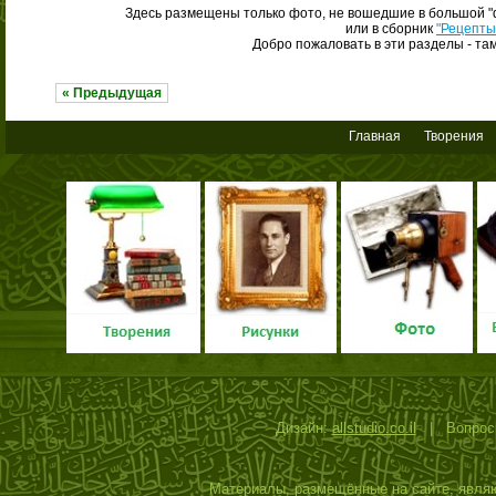
Здесь размещены только фото, не вошедшие в большой 
или в сборник
"Рецепты
Добро пожаловать в эти разделы - там
« Предыдущая
Главная
Творения
Дизайн:
allstudio.co.il
| Вопросы
Материалы, размещённые на сайте, являю