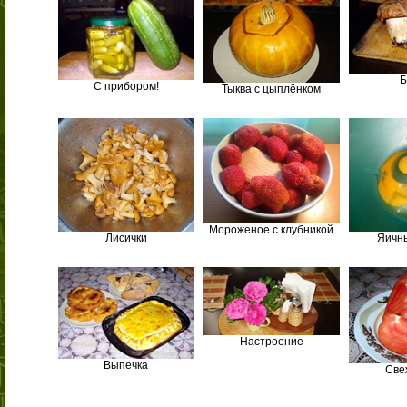
Б
С прибором!
Тыква с цыплёнком
Мороженое с клубникой
Лисички
Яичн
Настроение
Выпечка
Све