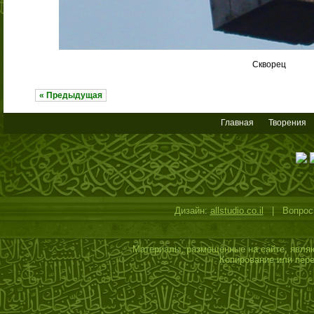
Скворец
« Предыдущая
Главная
Творения
Дизайн:
allstudio.co.il
| Вопросы
Материалы, размещённые на сайте, являю
Копирование или пере