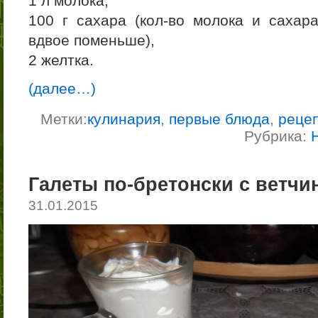
1 л молока,
100 г сахара (кол-во молока и сахар
вдвое поменьше),
2 желтка.
(далее…)
Метки:
кулинария
,
первые блюда
,
реце
Рубрика:
Галеты по-бретонски с ветчи
31.01.2015