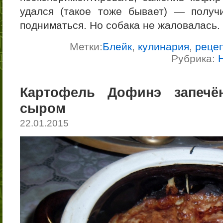
удался (такое тоже бывает) — получ
подниматься. Но собака не жаловалась.
Метки:
Блейк
,
кулинария
,
реце
Рубрика:
Картофель Дофинэ запеч
сыром
22.01.2015