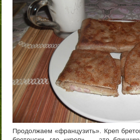
Продолжаем «французить». Креп бретон
бретонски, где «креп» — это блинчик