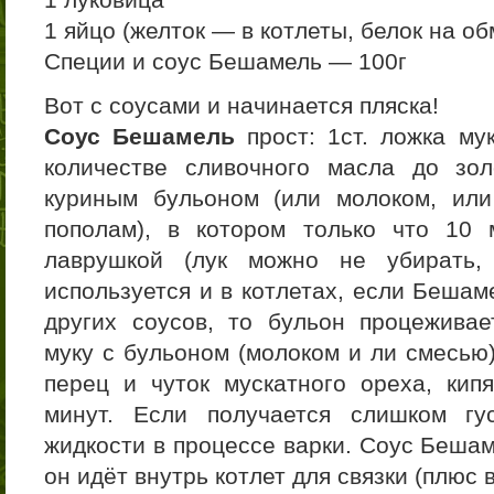
1 яйцо (желток — в котлеты, белок на о
Специи и соус Бешамель — 100г
Вот с соусами и начинается пляска!
Соус Бешамель
прост: 1ст. ложка му
количестве сливочного масла до зол
куриным бульоном (или молоком, ил
пополам), в котором только что 10 
лаврушкой (лук можно не убирать,
используется и в котлетах, если Бешам
других соусов, то бульон процежива
муку с бульоном (молоком и ли смесью
перец и чуток мускатного ореха, ки
минут. Если получается слишком гу
жидкости в процессе варки. Соус Бешам
он идёт внутрь котлет для связки (плюс 