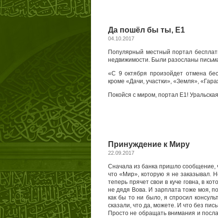
Да пошёл бы ты, E1
04.10.2017
Популярный местный портал бесплат
недвижимости. Были разосланы письм
«С 9 октября произойдет отмена бе
кроме «Дачи, участки», «Земля», «Гара
Покойся с миром, портал E1! Уральска
Принуждение к Миру
22.09.2017
Сначала из банка пришло сообщение, ч
что «Мир», которую я не заказывал. Н
теперь прячет свои в куче говна, в кот
не дядя Вова. И зарплата тоже моя, п
как бы то ни было, я спросил консул
сказали, что да, можете. И что без пи
Просто не обращать внимания и послат