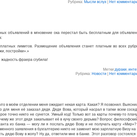
Рубрика:
Мысли вслух
|
Нет комментари
ных объявлений в мгновение ока перестал быть бесплатным для объявлен
а:
сплатных лимитов. Размещение объявления станет платным во всех рубри
жи, постройки».»
я жадность фраера сгубила!
Метки:
дураки
,
инте
Рубрика:
Новости
|
Нет комментари
то в моём отделении меня ожидает некая карта. Какая? Я позвонил. Выясни
о для меня её заказал дядя. Дядя Вова, который насрал в тапки всем сосе
орое точно никто не сунется. Умный ход! Только вот за карты почему-то плачу
очему же этот дядя закапывает её в кучу своего дерьма? Вопрос философский
ьтанта из банка — могу ли я послать дядю Вову и не получать карту «Мир»
сьменного заявления в бухгалтерию никто не заменит мою зарплатную Визу на
ь дядю Вову в жопу? Ну да, ответили мне в банке. Этот разговор состоялся