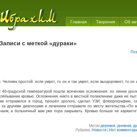
Главная
Творения
Об ав
Записи с меткой «дураки»
Поз
 Человек простой: если умрет, то он и так умрет, если выздоровеет, то он 
 40-градусной температурой пошли всяческие осложнения: по линии уроло
хлёбывание кровью. Осложнения никто в местной поликлинике даже не пыт
 сам отправился в город, прошёл уролога, сделал УЗИ, флюорографию, с
 за другими диагнозами и лечением отправили по месту жительства.»По м
знаем, а больничный вам уже пора закрывать. Кровью больше не харкаете
Метки:
деревня
,
дневник
,
ду
Рубрика:
Новости
|
Нет комментари