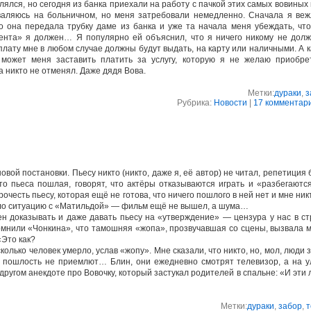
влялся, но сегодня из банка приехали на работу с пачкой этих самых вовиных 
валяюсь на больничном, но меня затребовали немедленно. Сначала я веж
о она передала трубку даме из банка и уже та начала меня убеждать, чт
ента» я должен… Я популярно ей объяснил, что я ничего никому не долж
лату мне в любом случае должны будут выдать, на карту или наличными. А 
может меня заставить платить за услугу, которую я не желаю приобрет
а никто не отменял. Даже дядя Вова.
Метки:
дураки
,
з
Рубрика:
Новости
|
17 комментар
овой постановки. Пьесу никто (никто, даже я, её автор) не читал, репетиция
что пьеса пошлая, говорят, что актёры отказываются играть и «разбегаютс
прочесть пьесу, которая ещё не готова, что ничего пошлого в ней нет и мне ник
ило ситуацию с «Матильдой» — фильм ещё не вышел, а шума…
ен доказывать и даже давать пьесу на «утверждение» — цензура у нас в с
мнили «Чонкина», что тамошняя «жопа», прозвучавшая со сцены, вызвала 
«Это как?
колько человек умерло, услав «жопу». Мне сказали, что никто, но, мол, люди 
 пошлость не приемлют… Блин, они ежедневно смотрят телевизор, а на у
другом анекдоте про Вовочку, который застукал родителей в спальне: «И эти
Метки:
дураки
,
забор
,
т