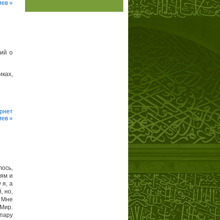
ев »
ий о
ках,
рнет
ев »
лось,
дям и
 я, а
, но,
? Мне
 Мир.
 пару