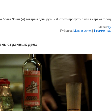
 более 30 шт.(кг) товара в одни руки.» Я что-то пропустил или в стране голо
Метки:
ду
Рубрика:
Мысли вслух
|
1 коммента
чень странных дел»