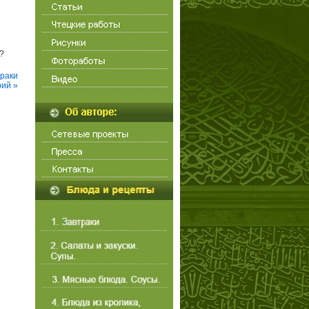
д?
раки
рий »