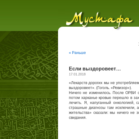
« Раньше
Если выздоровеет…
17.01.2018
«Лекарств дорогих мы не употребляем.
выздоровеет». (Гоголь. «Ревизор»).
Ничего не изменилось. После ОРВИ с
потом харканье кровью перешло в за
лечить. Я, напуганный онкологией,
страшные диагнозы там исключили, а
жительства» сказали: мы ничего не 
свидания.