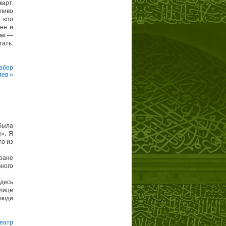
карт.
ливо
о «по
ен и
как —
ать.
абор
иев »
 была
я». Я
то из
тране
много
здесь
лице
 люди
еатр