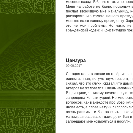
месяцев назад. В банке я так и не поя
Меня на работе не было, поскольку 
послал звонившую мне начальницу, н
распоряжению самого нашего презид
меньше всего вашему президенту. Зарп
это не мои проблемы. Но никто не 
Гражданский кодекс и Конституцию пок
Цензура
09.09.2017
Сегодня меня вызвали на ковёр из-за н
единственная, но уже шум: говорят, 
сказал, что это слухи, сказал, что дам 
актёров не жаловался. Очень напомн
В принципе, я никому ничего не долж
запрещена Конституцией. Но мне вспо
вопросов. Как в анекдоте про Вовочку: 
Жопа есть, а слова нету?». Я спросил с
очень ранимые и благовоспитанные и
матом разговаривают даже дети. Как в 
запрещают мне ковыряться в носу?!».