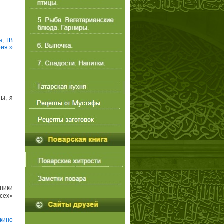
а
,
ТВ
рия »
ны, я
ники
всех»
кино