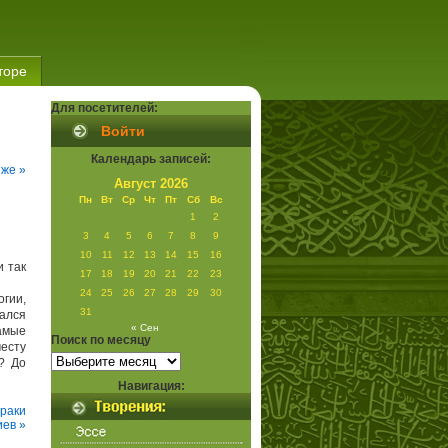
торе
Для посетителей:
Войти
Календарь записей:
же »
Август 2026
Пн
Вт
Ср
Чт
Пт
Сб
Вс
1
2
3
4
5
6
7
8
9
10
11
12
13
14
15
16
и так
17
18
19
20
21
22
23
24
25
26
27
28
29
30
гии,
31
ался
« Сен
амые
Поиск по месяцу
есту
Поиск
? До
по
месяцу
Навигация:
раки
ев »