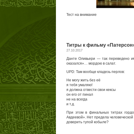
Тест на внимание
Титры к фильму «Патерсон
27.10.2017
Данте Оливьери — так переведено имя
оказался»… мордою в салат.
UPD: Там вообще кладезь перлов:
Не могу жить без её
я тебя умаляю!
я должна отвести свои кексы
он его от пинал
не на всегда
и т.д.
При этом в финальных титрах гордо
Авдеевой». Нет предела человеческой 
доверить тупой кобыле?